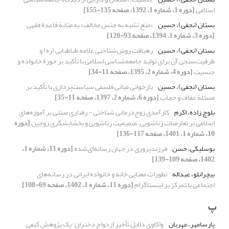
اسلامی
[دوره 1، شماره 1، 1392، صفحه 135-155]
بستان (نجفی)، حسین
«منع تشبه به جنس مخالف» به مثابة قاعدة فقهی
[دوره 3، شماره 1، 1394، صفحه 93-120]
بستان (نجفی)، حسین
رهیافت روش‌شناختی علامه طباطبایی (ره) و
ظرفیت‌سنجی آن برای تولید جامعه‌شناسی اسلامی با تأکید بر حوزة خانواده و
جنسیت
[دوره 4، شماره 2، 1395، صفحه 11-34]
بستان (نجفی)، حسین
بازخوانی مبانی فلسفی سیاست‌پردازی با تأکید بر
مسئلة عفاف و حجاب
[دوره 6، شماره 2، 1397، صفحه 11-35]
بلوچ زاده، اکرم
کارآمدی زوج‌درمانی شناختی - رفتاری مبتنی بر آموزه‌های
اسلامی بر تعارضات زناشویی، صمیمیت زناشویی و بخشایشگری زوجین
[دوره
10، شماره 1، 1401، صفحه 117-136]
بوسلیکی، حسن
فرزندپروری در جهان رسانه‌ای‌شده
[دوره 11، شماره 1،
1402، صفحه 109-139]
بیچرانلو، عبداله
تطورات معنایی خانه و خانواده ایرانی در رسانه‌های
اجتماعی با تمرکز بر اینستاگرام
[دوره 11، شماره 1، 1402، صفحه 69-108]
پ
پارسامهر، مهربان
واکاوی دلایل تأخیر ازدواج دختران: یک پژوهش کیفی