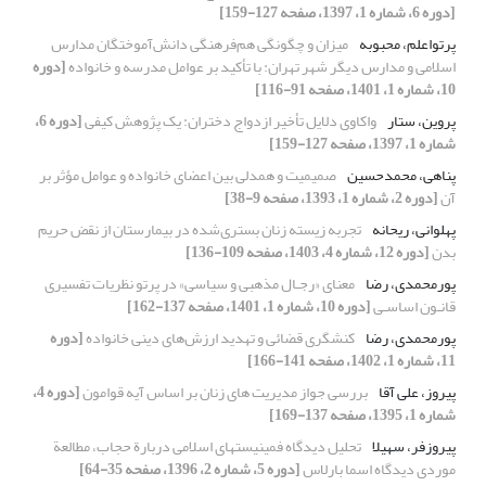
[دوره 6، شماره 1، 1397، صفحه 127-159]
پرتواعلم، محبوبه
میزان و چگونگی هم‌فرهنگی دانش‌آموختگان مدارس
اسلامی و مدارس دیگر شهر تهران: با تأکید بر عوامل مدرسه و خانواده
[دوره
10، شماره 1، 1401، صفحه 91-116]
پروین، ستار
واکاوی دلایل تأخیر ازدواج دختران: یک پژوهش کیفی
[دوره 6،
شماره 1، 1397، صفحه 127-159]
پناهی، محمدحسین
صمیمیت و همدلی بین اعضای خانواده و عوامل مؤثر بر
آن
[دوره 2، شماره 1، 1393، صفحه 9-38]
پهلوانی، ریحانه
تجربه زیسته زنان بستری‌شده در بیمارستان از نقض حریم
بدن
[دوره 12، شماره 4، 1403، صفحه 109-136]
پورمحمدی، رضا
معنای «رجـال مذهبی و سیاسی» در پرتو نظریات تفسیری
قانـون اساسـی
[دوره 10، شماره 1، 1401، صفحه 137-162]
پورمحمدی، رضا
کنشگری قضائی و تهدید ارزش‌های دینی خانواده
[دوره
11، شماره 1، 1402، صفحه 141-166]
پیروز، علی آقا
بررسی جواز مدیریت های زنان بر اساس آیه قوامون
[دوره 4،
شماره 1، 1395، صفحه 137-169]
پیروزفر، سهیلا
تحلیل دیدگاه فمینیستهای اسلامی دربارة حجاب، مطالعة
موردی دیدگاه اسما بارلاس
[دوره 5، شماره 2، 1396، صفحه 35-64]