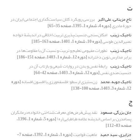
ت
تاج مزینانی، علی اکبر
بررسی رویکرد کلان سیاست‌گذاری اجتماعی ایران در
حوزة مادری
[دوره 4، شماره 1، 1395، صفحه 35-65]
تاجیک، زینب
امکان‌سنجی جنسیت‌پذیری تربیت اخلاقی در اندیشة خواجه
نصیرالدین طوسی
[دوره 10، شماره 1، 1401، صفحه 163-185]
تاجیک، زینب
تطورات مفهومی تعلیم و تربیت و نسبت آن با مقاومت‌ها در
برابر مدارس نوین دخترانه
[دوره 12، شماره 1، 1403، صفحه 151-186]
تاجیک، زینب
رابطۀ نفس و بدن در روایات شیعی و بازتاب آن در
جنسیت‌مندی نفس
[دوره 12، شماره 3، 1403، صفحه 42-64]
تاجیک جوبه، محمد
زن‌ستیزی ارسطو؛ فلسفه‌ورزی یا افسون افسانه
[دوره
12، شماره 3، 1403، صفحه 100-138]
ج
جان بزرگی، مسعود
نقد پیش‌فرض‌های معرفت‌شناختی خانواده‌درمانگران
پسا‌مدرن بر اساس اندیشه علامه طباطبایی(ره)
[دوره 5، شماره 1، 1396،
صفحه 83-112]
جزایری، سید حمید
ماهیت قوامیت
[دوره 1، شماره 1، 1392، صفحه 7-