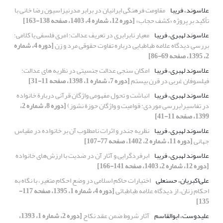
علاسوند، فریبا
مقاومت فرهنگی ایرانیان در برابر مدرنیزاسیون رضا خانی با
تأکید بر پروژه «کشف حجاب»
[دوره 12، شماره 4، 1403، صفحه 138-163]
علاسوند لهبری، فریبا
معیار نابرابری در تعریف عدالت: امری فلسفی یا کلامی؛
بررسی دیدگاه علامه طباطبایی درباره تفاوت حقوقی مرد و زن
[دوره 4، شماره
2، 1395، صفحه 69-86]
علاسوند لهبری، فریبا
امکان سنجی عدالت جنسیتی در نظریه های عدالت:
فیلسوفان غربی در قرن بیستم
[دوره 7، شماره 1، 1398، صفحه 11-31]
علاسوند لهبری، فریبا
انباشت و تحول مفهومی واژگان قرآنی دربارة خانواده
در تفاسیر(بررسی موردی: قوامیت و واژگان حوزة نشوز)
[دوره 8، شماره 2،
1399، صفحه 11-41]
علاسوند لهبری، فریبا
نظریه جندر و اثرات نامطلوب آن بر خانواده در مقیاس
جهانی
[دوره 11، شماره 2، 1402، صفحه 77-107]
علاسوند لهبری، فریبا
ابرفردگرایی و آثار آن در ضدیت با ارزش‌های خانواده
[دوره 12، شماره 2، 1403، صفحه 141-166]
علی‌اکبریان، حسنعلی
اختیارات حاکم اسلامی در وضع احکام متغیر، با نگاه به
احکام زنان، از دیدگاه علامه طباطبائی
[دوره 4، شماره 1، 1395، صفحه 117-
135]
علیدوست، ابوالقاسم
آثار شروط ضمن عقد نکاح
[دوره 2، شماره 1، 1393،