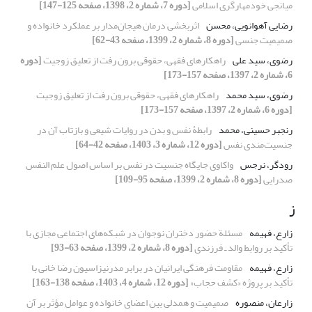
میانجی خودمهارگری اسلامی
[دوره 7، شماره 2، 1398، صفحه 125-147]
رضایی آهوانویی، محسن
اثربخشی درمان هیجان‌مدار بر عملکرد خانواده و
صمیمیت جنسی
[دوره 8، شماره 2، 1399، صفحه 43-62]
رضوی، سید علی
راهکارهای فقهی، حقوقی برون رفت از تعلیق زوجیت
[دوره
6، شماره 2، 1397، صفحه 157-173]
رضوی، سید محمد
راهکارهای فقهی، حقوقی برون رفت از تعلیق زوجیت
[دوره 6، شماره 2، 1397، صفحه 157-173]
رنجبر حسینی، محمد
رابطۀ نفس و بدن در روایات شیعی و بازتاب آن در
جنسیت‌مندی نفس
[دوره 12، شماره 3، 1403، صفحه 42-64]
رودگر، نرجس
واکاوی جایگاه جنسیت در نفس بر اساس اصول علم النفس
صدرایی
[دوره 8، شماره 2، 1399، صفحه 95-109]
ز
زارع، فهیمه
مسئلة حضور دختران نوجوان در شبکه‌های اجتماعی مجازی با
تأکید بر روابط والد ـ فرزندی
[دوره 8، شماره 2، 1399، صفحه 63-93]
زارع، فهیمه
مقاومت فرهنگی ایرانیان در برابر مدرنیزاسیون رضا خانی با
تأکید بر پروژه «کشف حجاب»
[دوره 12، شماره 4، 1403، صفحه 138-163]
زارعان، منصوره
صمیمیت و همدلی بین اعضای خانواده و عوامل مؤثر بر آن