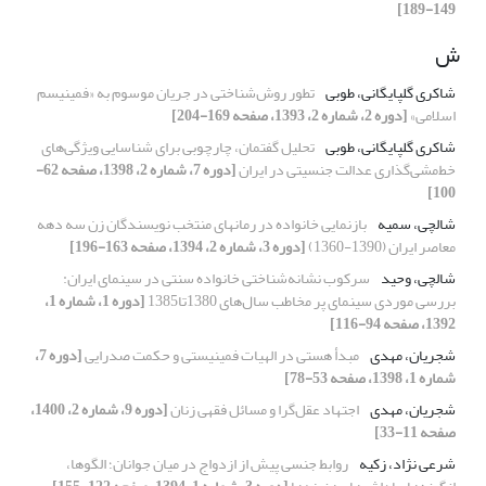
149-189]
ش
شاکری گلپایگانی، طوبی
تطور روش‌شناختی در جریان موسوم به «فمینیسم
اسلامی»
[دوره 2، شماره 2، 1393، صفحه 169-204]
شاکری گلپایگانی، طوبی
تحلیل‌ گفتمان، چارچوبی برای شناسایی ویژگی‌های
خط‌مشی‌گذاری عدالت جنسیتی در ایران
[دوره 7، شماره 2، 1398، صفحه 62-
100]
شالچی، سمیه
بازنمایی خانواده در رمانهای منتخب نویسندگان زن سه دهه
معاصر ایران (1390-1360)
[دوره 3، شماره 2، 1394، صفحه 163-196]
شالچی، وحید
سرکوب نشانه‌شناختی خانواده سنتی در سینمای ایران:
بررسی موردی سینمای پر مخاطب سال‌های 1380تا1385
[دوره 1، شماره 1،
1392، صفحه 94-116]
شجریان، مهدی
مبدأ هستی در الهیات فمینیستی و حکمت صدرایی
[دوره 7،
شماره 1، 1398، صفحه 53-78]
شجریان، مهدی
اجتهاد عقل‌گرا و مسائل فقهی زنان
[دوره 9، شماره 2، 1400،
صفحه 11-33]
شرعی نژاد، زکیه
روابط جنسی پیش از ازدواج در میان جوانان؛ الگوها،