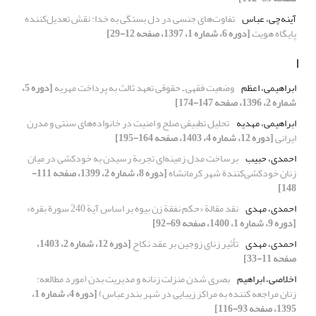
آینه‌چی، عباس
تفاوت‌های جنسی در دل بستگی به خدا: نقش تعدیل‌کننده
پایگاه هویت
[دوره 6، شماره 1، 1397، صفحه 12-29]
ا
ابراهیمی، اعظم
وضعیت فقهی ـ حقوقی تعهد ثالث به پرداخت مهریه
[دوره 5،
شماره 2، 1396، صفحه 147-174]
ابراهیمی، مهدیه
تحلیل تطبیقی صلح و امنیت در خانواده‌های سنتی و مدرن
ایرانی
[دوره 12، شماره 4، 1403، صفحه 164-195]
احمدی، حبیب
برساخت مدل زمینه‌ای تجربة رسیدن به خودکشی در میان
زنان خودکشی‌کنندة شهر کرمانشاه
[دوره 8، شماره 2، 1399، صفحه 111-
148]
احمدی، مهدی
نقد مقالة «حکم نفقة زن بیوه بر اساس آیة 240 سورة بقره»
[دوره 9، شماره 1، 1400، صفحه 69-92]
احمدی، مهدی
تأثیر زنای زوجین بر عقد نکاح
[دوره 12، شماره 2، 1403،
صفحه 11-33]
اخلاصی، ابراهیم
بصری شدن منزلت زنانه و مدیریت بدن (مورد مطالعه:
زنان مراجعه کننده به مراکز زیبایی در شهر بندرعباس)
[دوره 4، شماره 1،
1395، صفحه 93-116]