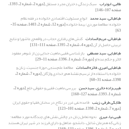
طالبی، ابوتراب
سبک زندگی دختران مجرد مستقل
[دوره 2، شماره 2، 1393،
صفحه 107-146]
طباطبائی، سید محمد
انواع مسئولیت اقتصادی خانواده در فقه نظام
خانواده؛ مطالعة موردی: بیمة خانواده
[دوره 12، شماره 2، 1403، صفحه 35-
63]
طباطبائی، مریم السادات
کنش های رفتاری حجاب در واقعه‌ی عاشورا و نتایج
تربیتی حاصل از آن
[دوره 4، شماره 2، 1395، صفحه 111-131]
طباطبایی، سید مصطفی
بازشناسی فقهی ماهیت جدایی زن از شوهر مفقود
الاثر و حکم عده او
[دوره 5، شماره 1، 1396، صفحه 11-29]
طباطبایی امیری، فائزه السادات
مطالعة علم‌سنجی حوزة جنسیت، زنان و
خانواده با استفاده از ترسیم نقشة هم‌رخدادی واژگان
[دوره 7، شماره 2،
1398، صفحه 31-60]
طبیب‌زاده حائری، سید‌حسن
بررسی ماهیت فقهی و حقوقی خلع
[دوره 2،
شماره 1، 1393، صفحه 127-160]
طلابکی طرقی، زینب
قاعده نفی غرر در نکاح در سخنان فقها و حقوق ایران
[دوره 7، شماره 2، 1398، صفحه 101-123]
طیبی نیا، مهری
نحوه تعامل زنان در چالش نقش های چندگانه مورد مطالعه:
زنانی که همزمان شاغل، دانشجو، متاهل و دارای فرزند در شهر تهران هستند
[دوره 5، شماره 1، 1396، صفحه 133-169]