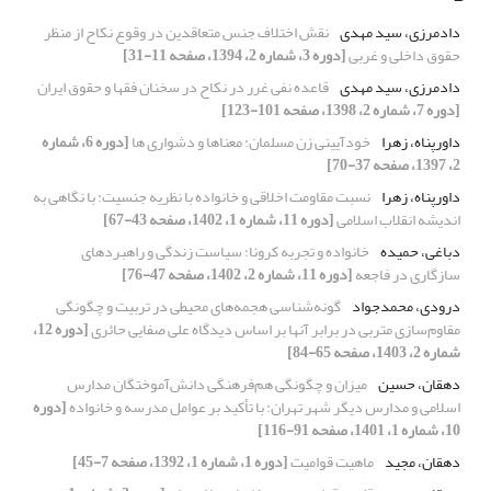
دادمرزی، سید مهدی
نقش اختلاف جنس متعاقدین در وقوع نکاح از منظر
حقوق داخلی و غربی
[دوره 3، شماره 2، 1394، صفحه 11-31]
دادمرزی، سید مهدی
قاعده نفی غرر در نکاح در سخنان فقها و حقوق ایران
[دوره 7، شماره 2، 1398، صفحه 101-123]
داورپناه، زهرا
خودآیینی زن مسلمان: معناها و دشواری ها
[دوره 6، شماره
2، 1397، صفحه 37-70]
داورپناه، زهرا
نسبت مقاومت اخلاقی و خانواده با نظریه جنسیت: با نگاهی به
اندیشه انقلاب اسلامی
[دوره 11، شماره 1، 1402، صفحه 43-67]
دباغی، حمیده
خانواده و تجربه کرونا؛ سیاست زندگی و راهبردهای
سازگاری در فاجعه
[دوره 11، شماره 2، 1402، صفحه 47-76]
درودی، محمدجواد
گونه‌شناسی هجمه‌های محیطی در تربیت و چگونگی
مقاوم‌سازی متربی در برابر آنها بر اساس دیدگاه علی صفایی حائری
[دوره 12،
شماره 2، 1403، صفحه 65-84]
دهقان، حسین
میزان و چگونگی هم‌فرهنگی دانش‌آموختگان مدارس
اسلامی و مدارس دیگر شهر تهران: با تأکید بر عوامل مدرسه و خانواده
[دوره
10، شماره 1، 1401، صفحه 91-116]
دهقان، مجید
ماهیت قوامیت
[دوره 1، شماره 1، 1392، صفحه 7-45]