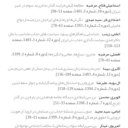
اسماعیلی فلاح، مرضیه
مطالعه کیفی فرایند گذار به فرزند‌ سوم در شهر
تهران
[دوره 10، شماره 1، 1401، صفحه 51-90]
اعتمادی فر، سید مهدی
نگرش‌ها و رفتارهای ایرانیان در زمینه ازدواج
فامیلی
[دوره 2، شماره 1، 1393، صفحه 61-78]
اعلمی، زینب
شناسایی راهکارهای بهبود سیاست های حجاب متناسب با علل
ناکارامدی سیاست‌گذاری حجاب در ایران
[دوره 12، شماره 1، 1403، صفحه
113-150]
افضلی، مرضیه
مادری: سنخ‌ها، معانی و انگیزه‌ها
[دوره 8، شماره 1، 1399،
صفحه 41-70]
اکبری، بهینا
تجربه زیسته زنان بستری‌شده در بیمارستان از نقض حریم بدن
[دوره 12، شماره 4، 1403، صفحه 109-136]
ال بویه، علیرضا
مری وارن و استدلال های پیامدگرایانه برجواز سقط جنین
[دوره 3، شماره 2، 1394، صفحه 139-158]
الویری، محسن
بررسی انتقادی دیدگاه علامه طباطبایی در بارة زن در گذر
تاریخ
[دوره 7، شماره 1، 1398، صفحه 33-51]
امامی، سید مجید
صورت‌بندی مسئلة حجاب زن مسلمان در اروپا، از هویت
اروپایی تا حقوق فرهنگی
[دوره 8، شماره 1، 1399، صفحه 11-39]
امیرپور، مهناز
بررسی رابطه سواد رسانه‌ای با سلامت اجتماعی نوجوانان