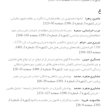
ع
عامری، زهرا
خانواده‌محوری در نظام مالیاتی با تأکید بر نظام حقوق مالیاتی
ایران
[دوره 5، شماره 2، 1396، صفحه 95-123]
عرب خراسانی، سمیه
تجربة مادرانة زنان مطلقه از حضانت فرزندان خود
(مطالعه‌ای پدیدارشناسی)
[دوره 2، شماره 2، 1393، صفحه 145-168]
عزیزی مهر، خیام
ارزشهای حاکم بر خانواده ایرانی و تغییرات آن؛ 1379-
1398 (فراتحلیل یافته‌های پیمایش های ملی)
[دوره 11، شماره 2، 1402،
صفحه 163-194]
عسکری، مهین
مقایسه الگوی مشاوره پیش از ازدواج در ازدواج های فامیلی
و غیر فامیلی بر اساس کاوش نشانه های طلاق در اولین دوره های انتقالی
زندگی (آشنایی، نامزدی و عقد)
[دوره 9، شماره 2، 1400، صفحه 35-58]
عشایری منفرد، محمد
پوشش زن جاهلی و امکان حجاب شرعی در عصر
پیامبر (ص)
[دوره 2، شماره 1، 1393، صفحه 39-60]
عشایری منفرد، محمد
پوشش کنیزان در خانوادة امامان شیعه:؛ تحلیل فقهی
- تاریخی
[دوره 7، شماره 1، 1398، صفحه 127-151]
علاسوند، فریبا
ماهیت و کارکرد قانون در مقایسه با فتوا
[دوره 2، شماره 2،
1393، صفحه 9-30]