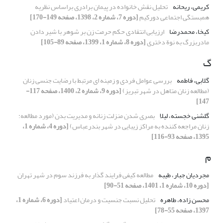
کریمی، ریحانه
تحلیل نقش خانواده در پیمان برادری براساس نظریه
همبستگی اجتماعی دورکیم
[دوره 7، شماره 2، 1398، صفحه 149-170]
کیخا، محمدرضا
ارزیابی انتقادی حکم حرمت زن بر شوهر با شیر دادن
مادربزرگ به نوة دختری
[دوره 8، شماره 1، 1399، صفحه 89-105]
گ
گلابی، فاطمه
بررسی عوامل فردی و زمینه ای مرتبط با رضایت جنسی زنان
(مطالعه زنان متاهل در شهر تبریز)
[دوره 9، شماره 2، 1400، صفحه 117-
147]
گلشنی خجسته، لیلا
بصری شدن منزلت زنانه و مدیریت بدن (مورد مطالعه:
زنان مراجعه کننده به مراکز زیبایی در شهر بندرعباس)
[دوره 4، شماره 1،
1395، صفحه 93-116]
م
مجردیان جبار، طیبه
مطالعه کیفی فرایند گذار به فرزند‌ سوم در شهر تهران
[دوره 10، شماره 1، 1401، صفحه 51-90]
محسن زاده، طاهره
تحلیل نسبت جنسیت و درمان اعتیاد
[دوره 6، شماره 1،
1397، صفحه 55-78]