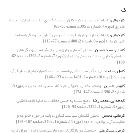
ک
کاردوانی، راحله
بررسی رویکرد کلان سیاست‌گذاری اجتماعی ایران در حوزة
مادری
[دوره 4، شماره 1، 1395، صفحه 35-65]
کاردوانی، راحله
تجارب زنان از فرایند دادرسی دعاوی خانوادگی (مطالعه
شهر کرمان)
[دوره 9، شماره 2، 1400، صفحه 77-115]
کاظمی، سید حسین
تحلیل‌ گفتمان، چارچوبی برای شناسایی ویژگی‌های
خط‌مشی‌گذاری عدالت جنسیتی در ایران
[دوره 7، شماره 2، 1398، صفحه 62-
100]
کامل رضانیا، علی
تأثیر سودانگاری همسر بر استحکام ازدواج از منظر قرآن
و حدیث
[دوره 10، شماره 2، 1401، صفحه 123-146]
کاویار، حسین
وضعیت فقهی ـ حقوقی تعهد ثالث به پرداخت مهریه
[دوره 5،
شماره 2، 1396، صفحه 147-174]
کدخدایی، محمد رضا
«منع تشبه به جنس مخالف» به مثابة قاعدة فقهی
[دوره 3، شماره 1، 1394، صفحه 93-120]
کرمانی، محسن
تحلیل گفتمان سیاست گذاری دولت در حوزه خانواده و
مقایسه آن با واقعیت جامعه
[دوره 11، شماره 1، 1402، صفحه 167-191]
کرمی، عسکرعلی
جنسیت در واژگان ترجمة فارسیِ صفارزاده از قرآن کریم