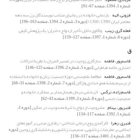
شماره 1، 1394، صفحه 67-91]
فزونی، الهه
بازنمایی خانواده در رمانهای منتخب نویسندگان زن سه دهه
معاصر ایران (1390-1360)
[دوره 3، شماره 2، 1394، صفحه 163-196]
فعله گری، زینب
واکاوی دلایل تأخیر ازدواج دختران: یک پژوهش کیفی
[دوره 6، شماره 1، 1397، صفحه 127-159]
ق
قاسمپور، فاطمه
سازگاری زوجیت در تفسیر المیزان با نظریة ادراکات
اعتباری علامه طباطبایی
[دوره 5، شماره 2، 1396، صفحه 125-146]
قاسمپور، فاطمه
مطالعة علم‌سنجی حوزة جنسیت، زنان و خانواده با استفاده
از ترسیم نقشة هم‌رخدادی واژگان
[دوره 7، شماره 2، 1398، صفحه 31-60]
قاسم زاده، نرگس
اثربخشی درمان هیجان‌مدار بر عملکرد خانواده و
صمیمیت جنسی
[دوره 8، شماره 2، 1399، صفحه 43-62]
قنبرپور، بهنام
مشروعیت ازدواج با شرط محدودیت در تمکین
[دوره 1،
شماره 1، 1392، صفحه 117-134]
قنبری، زهرا
کارآمدی زوج‌درمانی شناختی - رفتاری مبتنی بر آموزه‌های
اسلامی بر تعارضات زناشویی، صمیمیت زناشویی و بخشایشگری زوجین
[دوره
10، شماره 1، 1401، صفحه 117-136]