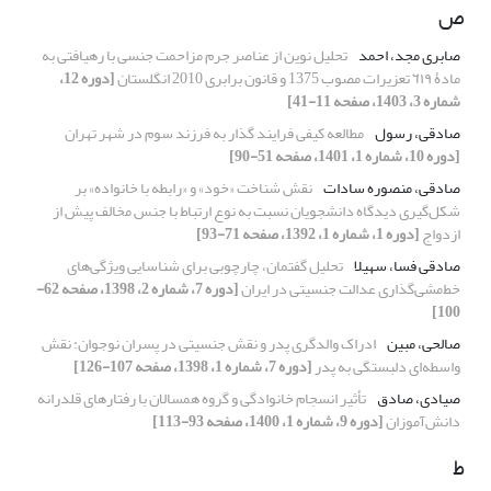
ص
صابری مجد، احمد
تحلیل نوین از عناصر جرم مزاحمت جنسی با رهیافتی به
مادۀ ٦١٩ تعزیرات مصوب 1375 و قانون برابری 2010 انگلستان
[دوره 12،
شماره 3، 1403، صفحه 11-41]
صادقی، رسول
مطالعه کیفی فرایند گذار به فرزند‌ سوم در شهر تهران
[دوره 10، شماره 1، 1401، صفحه 51-90]
صادقی، منصوره سادات
نقش شناخت «خود» و «رابطه با خانواده» بر
شکل‌گیری دیدگاه دانشجویان نسبت به نوع ارتباط با جنس مخالف پیش از
ازدواج
[دوره 1، شماره 1، 1392، صفحه 71-93]
صادقی فسا، سهیلا
تحلیل‌ گفتمان، چارچوبی برای شناسایی ویژگی‌های
خط‌مشی‌گذاری عدالت جنسیتی در ایران
[دوره 7، شماره 2، 1398، صفحه 62-
100]
صالحی، مبین
ادراک والدگری پدر و نقش جنسیتی در پسران نوجوان: نقش
واسطه‌ای دلبستگی به پدر
[دوره 7، شماره 1، 1398، صفحه 107-126]
صیادی، صادق
تأثیر انسجام خانوادگی و گروه همسالان با رفتارهای قلدرانه
دانش‌آموزان
[دوره 9، شماره 1، 1400، صفحه 93-113]
ط