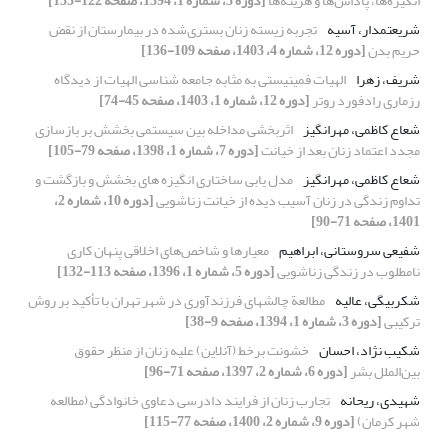
انگیزه‌ها، پاداش‌ها و هزینه‌ها
[دوره 3، شماره 1، 1394، صفحه 122-155]
شریعتمدار، آسیه
تجربه زیسته زنان بستری‌شده در بیمارستان از نقض
حریم بدن
[دوره 12، شماره 4، 1403، صفحه 109-136]
شریف، زهرا
الهیات فمینیستی به مثابه جامعه شناسی الهیات از دیدگاه
رزماری رادفورد روتر
[دوره 12، شماره 1، 1403، صفحه 45-74]
شعاع کاظمی، مهرانگیز
اثربخشی مداخله بین سیستمی بخشش بر بازسازی
مجدد اعتماد زنان بعد از خیانت
[دوره 7، شماره 1، 1398، صفحه 79-105]
شعاع کاظمی، مهرانگیز
مدل یابی ساختاری انگیزه های بخشش و بازگشت و
تداوم زندگی در زنان آسیب دیده از خیانت زناشویی
[دوره 10، شماره 2،
1401، صفحه 71-90]
شفیعی سروستانی، ابراهیم
معیارها و شاخص‌های اخلاقی پنهان کاری
نامطلوب در زندگی زناشویی
[دوره 5، شماره 1، 1396، صفحه 113-132]
شکربیگی، عالیه
مطالعة چالشهای فرزندآوری در شهر تهران با تأکید بر روش
ترکیبی
[دوره 3، شماره 1، 1394، صفحه 9-38]
شکیب نژاد، احسان
خشونت برخط (آنلاین) علیه زنان از منظر حقوق
بین‌الملل بشر
[دوره 6، شماره 2، 1397، صفحه 71-96]
شهیدی، ریحانه
تجارب زنان از فرایند دادرسی دعاوی خانوادگی (مطالعه
شهر کرمان)
[دوره 9، شماره 2، 1400، صفحه 77-115]