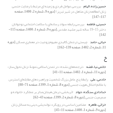
حسین زاده، الهام
بررسی عوامل فردی و زمینه ای مرتبط با رضایت جنسی
زنان (مطالعه زنان متاهل در شهر تبریز)
[دوره 9، شماره 2، 1400، صفحه
117-147]
حسینی، فاطمه
بررسی رابطه سواد رسانه‌ای با سلامت اجتماعی نوجوانان
دختر 15-19 ساله شهر مشهد مقدس
[دوره 9، شماره 1، 1400، صفحه 115-
142]
حیاتی، حامد
چیستی ترجمان کالبدی مفهوم زوجیت در معماری مسکن
[دوره
11، شماره 2، 1402، صفحه 139-162]
خ
خاتمی نیا، فضه
«ترجمه‌های نشده» در تمدن اسلامی نمونۀ «زنان تحول‌ساز»
[دوره 11، شماره 1، 1402، صفحه 11-41]
خادمی، علی
رابطة پنج عامل بزرگ شخصیت و راهبردهای مقابله‌ای استرس
با علائم اختلال هویت جنسی
[دوره 8، شماره 1، 1399، صفحه 71-88]
خدادادی سنگده، جواد
اثربخشی درمان هیجان‌مدار بر عملکرد خانواده و
صمیمیت جنسی
[دوره 8، شماره 2، 1399، صفحه 43-62]
خزائی، طاهره
مضامین اساسی در رویکرد نواندیشی دینی به مسائل زنان
[دوره 9، شماره 1، 1400، صفحه 11-45]