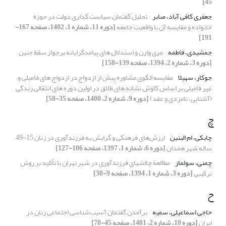
45]
جعفری کافی آباد، صابر
تحلیل گفتمان سیاست گذاری دولت در حوزه
خانواده و مقایسه آن با واقعیت جامعه
[دوره 11، شماره 1، 1402، صفحه 167-
191]
جمشیدی، فاطمه
مری وارن و استدلال های پیامدگرایانه برجواز سقط جنین
[دوره 3، شماره 2، 1394، صفحه 139-158]
جوکار، سهیلا
مقایسه الگوی مشاوره پیش از ازدواج در ازدواج های فامیلی و
غیر فامیلی بر اساس کاوش نشانه های طلاق در اولین دوره های انتقالی زندگی
(آشنایی، نامزدی و عقد)
[دوره 9، شماره 2، 1400، صفحه 35-58]
چ
چابکی، ام البنین
ارزش‌های فرهنگی و گرایش به فرزندآوری در زنان 15-49
ساله شهر همدان
[دوره 6، شماره 1، 1397، صفحه 106-127]
چمنی، سولماز
مطالعة چالشهای فرزندآوری در شهر تهران با تأکید بر روش
ترکیبی
[دوره 3، شماره 1، 1394، صفحه 9-38]
ح
حاجی اسماعیلی، سمیه
برآمدن گفتمان آسیب‌شناسی اجتماعی زنان در
ایران
[دوره 10، شماره 2، 1401، صفحه 45-70]