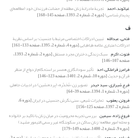
غیاثوند، احمد
تجربة مادرانة زنان مطلقه از حضانت فرزندان خود (مطالعه‌ای
پدیدارشناسی)
[دوره 2، شماره 2، 1393، صفحه 145-168]
ف
فتحی، عبدالله
تبیین ادراکات اختصاصی مرتبط با جنسیت: بر اساس نظریة
ادراکات اعتباری علامه طباطبایی
[دوره 4، شماره 2، 1395، صفحه 133-161]
فتوت، اکرم
سبک زندگی دختران مجرد مستقل
[دوره 2، شماره 2، 1393،
صفحه 107-146]
فرامرز قراملکی، احد
تأثیر سودانگاری همسر بر استحکام ازدواج از منظر
قرآن و حدیث
[دوره 10، شماره 2، 1401، صفحه 123-146]
فرع شیرازی، سید حیدر
تصویر زن «مُخَدَّره» (پرده‌نشین) در ادبیات جاهلی
[دوره 3، شماره 1، 1394، صفحه 39-64]
فروتن، یعقوب
تمایزات شیعی – سنی نگرش جنسیتی در ایران
[دوره 6،
شماره 2، 1397، صفحه 125-156]
فروغ زاده، سیمین
بررسی تجربه محرومیت در میان زنان با تاکید بر خانواده
و محله (مور مطالعه: زنانِ ساکن در سکونتگاه غیر رسمی التیمور مشهد)
[دوره 9، شماره 2، 1400، صفحه 149-179]
فریادی، مسعود
تأثیر سیاست تقنینی بر نرخ رشد جمعیت در ایران
[دوره 3،