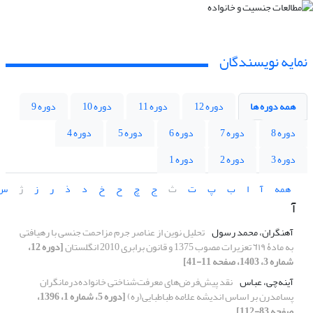
نمایه نویسندگان
همه دوره ها
دوره 12
دوره 11
دوره 10
دوره 9
دوره 8
دوره 7
دوره 6
دوره 5
دوره 4
دوره 3
دوره 2
دوره 1
همه
آ
ا
ب
پ
ت
ث
ج
چ
ح
خ
د
ذ
ر
ز
ژ
س
آ
آهنگران، محمد رسول
تحلیل نوین از عناصر جرم مزاحمت جنسی با رهیافتی
به مادۀ ٦١٩ تعزیرات مصوب 1375 و قانون برابری 2010 انگلستان
[دوره 12،
شماره 3، 1403، صفحه 11-41]
آینه‌چی، عباس
نقد پیش‌فرض‌های معرفت‌شناختی خانواده‌درمانگران
پسا‌مدرن بر اساس اندیشه علامه طباطبایی(ره)
[دوره 5، شماره 1، 1396،
صفحه 83-112]