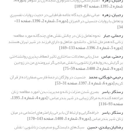
رجبیان، زهره
اعتبارسنجی روایات سزاواری سجدۀ زن بر شوهر
[دوره 4،
شماره 2، 1395، صفحه 87-109]
رجبیان، زهره
مبانی نظری دیدگاه علامه طباطبایی در حجیت روایات تفسیری
و تعامل با روایات جنسیتی در المیزان
[دوره 5، شماره 2، 1396، صفحه 11-
34]
رحمانی، جبار
نحوه تعامل زنان در چالش نقش های چندگانه مورد مطالعه:
زنانی که همزمان شاغل، دانشجو، متاهل و دارای فرزند در شهر تهران هستند
[دوره 5، شماره 1، 1396، صفحه 133-169]
رحمتی، عباس
مدل یابی معادلات ساختاری تاثیر انعطاف پذیری روانشناختی
بر گرایش به روابط فرازناشویی با نقش میانجی گر نیرومندی من در زوجین
[دوره 9، شماره 2، 1400، صفحه 59-75]
رحیمی خویگانی، محمد
جنسیت در واژگان ترجمة فارسیِ صفارزاده از قرآن
کریم
[دوره 6، شماره 1، 1397، صفحه 31-53]
رستگار، یاسر
بصری شدن منزلت زنانه و مدیریت بدن (مورد مطالعه: زنان
مراجعه کننده به مراکز زیبایی در شهر بندرعباس)
[دوره 4، شماره 1، 1395،
صفحه 93-116]
رستگار، یاسر
خرافه‌گرایی و ارتباط آن با برخی پارامترهای اجتماعی در میان
زنان شهر بندرعباس
[دوره 9، شماره 1، 1400، صفحه 143-170]
رضائیان بیلندی، حسین
سبک‌های دلبستگی و صمیمیت زناشویی : نقش