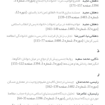
دهقان، مجید
قلمرو قوامیت مرد؛ خانواده یا اجتماع
[دوره 3، شماره 1،
1394، صفحه 157-171]
دهقان، مجید
مستند‌سازی قاعدة «الطلاق لمن اخذ بالساق»
[دوره 12،
شماره 2، 1403، صفحه 119-139]
دهقان، مجید
مواجهه فقه در برابر تحولات خانواده پس از انقلاب اسلامی
[دوره 12، شماره 3، 1403، صفحه 140-161]
دهقانی نیا، امیررضا
تجارب زنان از فرایند دادرسی دعاوی خانوادگی (مطالعه
شهر کرمان)
[دوره 9، شماره 2، 1400، صفحه 77-115]
ذ
ذکایی، محمد سعید
روابط جنسی پیش از ازدواج در میان جوانان؛ الگوها،
انگیزه‌ها، پاداش‌ها و هزینه‌ها
[دوره 3، شماره 1، 1394، صفحه 122-155]
ر
رئیسی، محمدمنان
چیستی ترجمان کالبدی مفهوم زوجیت در معماری مسکن
[دوره 11، شماره 2، 1402، صفحه 139-162]
رئیسیان، غلامرضا
تحلیل دیدگاه فمینیستهای اسلامی دربارة حجاب، مطالعة
موردی دیدگاه اسما بارلاس
[دوره 5، شماره 2، 1396، صفحه 35-64]