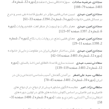
سجادی، مرضیه سادات
سوژه‌ اخلاقی نسل z متقدم
[دوره 12، شماره 4،
1403، صفحه 79-108]
سجادی امین، مهدی
تبیین مبانی فقهی مؤثر در تطبیق قاعده نفی عسر و حرج
بر مسائل فقهی خانواده
[دوره 3، شماره 2، 1394، صفحه 33-61]
سجادی امین، مهدی
معیار بکارت و ثیبوبت از منظر لغت، فقه و روایات
[دوره
6، شماره 2، 1397، صفحه 97-123]
سجادی امین، مهدی
معنای فقهی تمتع در روایات باب نکاح
[دوره 7، شماره
2، 1398، صفحه 11-29]
سجادی امین، مهدی
نقش ساختار حقوقی ایران در مقاومت زدایی از خانواده
[دوره 12، شماره 4، 1403، صفحه 14-42]
سعادتی نسب، مهدی
مستند‌سازی قاعدة «الطلاق لمن اخذ بالساق»
[دوره
12، شماره 2، 1403، صفحه 119-139]
سلطانی، سید علی اصغر
برآمدن گفتمان آسیب‌شناسی اجتماعی زنان در
ایران
[دوره 10، شماره 2، 1401، صفحه 45-70]
سلطانی نژاد، امیر
مقایسه الگوی مشاوره پیش از ازدواج در ازدواج های
فامیلی و غیر فامیلی بر اساس کاوش نشانه های طلاق در اولین دوره های
انتقالی زندگی (آشنایی، نامزدی و عقد)
[دوره 9، شماره 2، 1400، صفحه 35-
58]