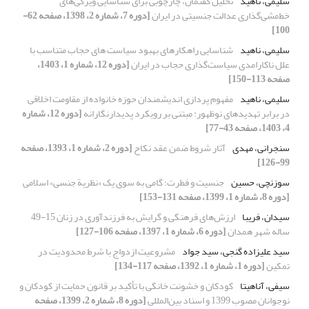
سلیمی، ناهید
تحلیل‌ گفتمان، چارچوبی برای شناسایی ویژگی‌های
خط‌مشی‌گذاری عدالت جنسیتی در ایران
[دوره 7، شماره 2، 1398، صفحه 62-
100]
سلیمی، ناهید
شناسایی راهکارهای بهبود سیاست های حجاب متناسب با
علل ناکارامدی سیاست‌گذاری حجاب در ایران
[دوره 12، شماره 1، 1403،
صفحه 113-150]
سلیمی، ناهید
مفهوم پردازی اندیشمندان حوزه خانواده از مقاومت اخلاقی
در برابر تهدیدهای نوظهور: مبتنی بر رویکرد پدیدارنگارانه
[دوره 12، شماره
4، 1403، صفحه 43-77]
سنجرانی، مهدی
آثار شروط ضمن عقد نکاح
[دوره 2، شماره 1، 1393، صفحه
99-126]
سوزنچی، حسین
جنسیت و فطرت؛ گامی به سوی یک «نظریة جنسی» اسلامی
[دوره 8، شماره 1، 1399، صفحه 131-153]
سیدان، فریبا
ارزش‌های فرهنگی و گرایش به فرزندآوری در زنان 15-49
ساله شهر همدان
[دوره 6، شماره 1، 1397، صفحه 106-127]
سید علیزاده گنجی، سید جواد
مشروعیت ازدواج با شرط محدودیت در
تمکین
[دوره 1، شماره 1، 1392، صفحه 117-134]
سیفی، آناهیتا
کودکان و خشونت خانگی با تأکید بر ﻗﺎﻧﻮن ﺣﻤﺎﯾﺖ از ﮐﻮدﮐﺎن و
ﻧﻮﺟﻮاﻧﺎن ﻣﺼﻮب 1399 و اسناد بین‌المللی
[دوره 8، شماره 2، 1399، صفحه