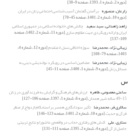
[دوره 2، شماره 1، 1393، صفحه 9-38]
زارعان، منصوره
برآمدن گفتمان آسیب‌شناسی اجتماعی زنان در ایران
[دوره 10، شماره 2، 1401، صفحه 45-70]
زاهد زاهدانی، سید سعید
چالش های خانواده اسلامی در جمهوری اسلامی
ایران و ارائه رویکردی جهت مقاوم سازی
[دوره 11، شماره 2، 1402، صفحه
109-137]
زیبائی نژاد، محمدرضا
سوژه‌ اخلاقی نسل z متقدم
[دوره 12، شماره 4،
1403، صفحه 79-108]
زیبایی نژاد، محمدرضا
مضامین اساسی در رویکرد نواندیشی دینی به
مسائل زنان
[دوره 9، شماره 1، 1400، صفحه 11-45]
س
ساعتی معصومی، طاهره
ارزش‌های فرهنگی و گرایش به فرزندآوری در زنان
15-49 ساله شهر همدان
[دوره 6، شماره 1، 1397، صفحه 106-127]
سالاری فر، محمدرضا
تأثیر سودانگاری همسر بر استحکام ازدواج از منظر
قرآن و حدیث
[دوره 10، شماره 2، 1401، صفحه 123-146]
ستاری، علی
کنش های رفتاری حجاب در واقعه‌ی عاشورا و نتایج تربیتی
حاصل از آن
[دوره 4، شماره 2، 1395، صفحه 111-131]