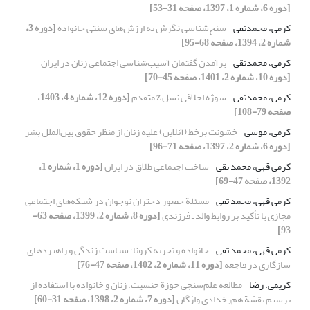
[دوره 6، شماره 1، 1397، صفحه 31-53]
کرمی، محمدتقی
سنخ‌شناسی نگرش به ارزش‌های سنتی خانواده
[دوره 3،
شماره 2، 1394، صفحه 68-95]
کرمی، محمدتقی
برآمدن گفتمان آسیب‌شناسی اجتماعی زنان در ایران
[دوره 10، شماره 2، 1401، صفحه 45-70]
کرمی، محمدتقی
سوژه‌ اخلاقی نسل z متقدم
[دوره 12، شماره 4، 1403،
صفحه 79-108]
کرمی، موسی
خشونت برخط (آنلاین) علیه زنان از منظر حقوق بین‌الملل بشر
[دوره 6، شماره 2، 1397، صفحه 71-96]
کرمی قهی، محمد تقی
ساخت اجتماعی طلاق در ایران
[دوره 1، شماره 1،
1392، صفحه 47-69]
کرمی قهی، محمد تقی
مسئلة حضور دختران نوجوان در شبکه‌های اجتماعی
مجازی با تأکید بر روابط والد ـ فرزندی
[دوره 8، شماره 2، 1399، صفحه 63-
93]
کرمی قهی، محمد تقی
خانواده و تجربه کرونا؛ سیاست زندگی و راهبردهای
سازگاری در فاجعه
[دوره 11، شماره 2، 1402، صفحه 47-76]
کریمی، رضا
مطالعة علم‌سنجی حوزة جنسیت، زنان و خانواده با استفاده از
ترسیم نقشة هم‌رخدادی واژگان
[دوره 7، شماره 2، 1398، صفحه 31-60]