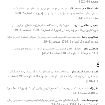
صفحه 99-126]
علیزاده اقدم، محمدباقر
بررسی عوامل فردی و زمینه ای مرتبط با رضایت
جنسی زنان (مطالعه زنان متاهل در شهر تبریز)
[دوره 9، شماره 2، 1400،
صفحه 117-147]
عمیدی مظاهری، نوید
صورت‌بندی مسئلة حجاب زن مسلمان در اروپا، از
هویت اروپایی تا حقوق فرهنگی
[دوره 8، شماره 1، 1399، صفحه 11-39]
عندلیبی، رضا
بازشناسی فقهی ماهیت جدایی زن از شوهر مفقود الاثر و حکم
عده او
[دوره 5، شماره 1، 1396، صفحه 11-29]
عیوضی، یاور
تحلیل راهبردی تربیت جنسی در ایران با استفاده از روش
CLA
[دوره 12، شماره 1، 1403، صفحه 11-44]
غ
غفاری نسب، اسفندیار
برساخت مدل زمینه‌ای تجربة رسیدن به خودکشی
در میان زنان خودکشی‌کنندة شهر کرمانشاه
[دوره 8، شماره 2، 1399، صفحه
111-148]
غنی زاده، مهدیه
تحلیلی بر قابلیت فسخ تزویج ولایی کودک
[دوره 10، شماره
2، 1401، صفحه 1-43]
غیاثوند، احمد
تأثیر فضاهای شهری مدرن بر بازاندیشی هویت جنسیتی زنان
[دوره 2، شماره 1، 1393، صفحه 79-98]