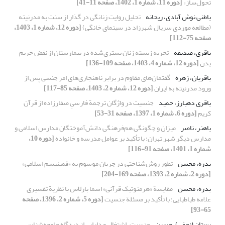
تحول‌ساز»
[دوره 11، شماره 1، 1402، صفحه 11-41]
باطنی نوش آبادی، ریحانه
تحلیل روایت زنانگی در گذار از سنت به مدرنیته
(مطالعه موردی سریال شهرزاد در سینمای خانگی)
[دوره 12، شماره 1، 1403،
صفحه 75-112]
باقری، صدیقه
تجربه زیسته زنان بستری‌شده در بیمارستان از نقض حریم
بدن
[دوره 12، شماره 4، 1403، صفحه 109-136]
باقریان، زهره
گفتمان‌های مقاوم در برابر ناهنجاری‌های امر جنسی پس از
ورود مدرنیته به ایران
[دوره 12، شماره 2، 1403، صفحه 85-117]
باقری دهبارز، حمید
جنسیت در واژگان ترجمة فارسیِ صفارزاده از قرآن
کریم
[دوره 6، شماره 1، 1397، صفحه 31-53]
باهنر، ناصر
میزان و چگونگی هم‌فرهنگی دانش‌آموختگان مدارس اسلامی و
مدارس دیگر شهر تهران: با تأکید بر عوامل مدرسه و خانواده
[دوره 10،
شماره 1، 1401، صفحه 91-116]
بدره، محسن
تطور روش‌شناختی در جریان موسوم به «فمینیسم اسلامی»
[دوره 2، شماره 2، 1393، صفحه 169-204]
بدره، محسن
مقایسة «هرمنوتیک قرآنی» اسما بارلاس با نظریة تفسیری
علامه طباطبایی؛ با تأکید بر مسئلة جنسیت
[دوره 5، شماره 2، 1396، صفحه
65-93]
بستان (نجفی)، حسین
جنسیت، اشتغال و دارایی از دیدگاه جامعه‌شناسی