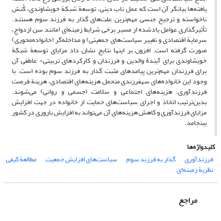
یافته‌ها بیانگر آن است که عمل ناب دینی، توسعة شبکة خویشاوندی، کُنش
ناخواسته و ترجیح جنسی مهم‌ترین علت‌های گذار به فرزند سوم هستند.
تأثیرگذاری عوامل یادشده از مسیر برخی شرایط زمینه‌ای (مانند سن ازدواج،
سرمایة اقتصادی و تغییر سیاست‌های جمعیتی) و مداخله‌گر (خانواده‌محوری)
صورت گرفته است. افزون بر اینها نتایج نشان داد مزایای توسعة شبکة
خویشاوندی برای آیندۀ والدین و فرزندان و کارکردهای تربیتی- عاطفی آن
برای فرزندان مهم‌ترین پیامدهای مثبت گذار به فرزند سوم بوده است. با
وجود این خانواده‌های سهفرزندی متحمل هزینه‌های اقتصادی، هزینة فرصت
فرزندآوری، هزینه‌های اجتماعی و سلامت (جسمی و روانی) می‌شوند.
بدین‌ترتیب اتخاذ و اجرای سیاست‌های حمایت از خانواده در جهت افزایش
مزایای فرزندآوری و کاهش هزینه‌های آن می‌تواند به افزایش باروری در کشور
بینجامد.
کلیدواژه‌ها
فرزندآوری
گذار به فرزند سوم
سیاست‌های افزایش جمعیت
مطالعة کیفی
نظریة زمینه‌ای
مراجع