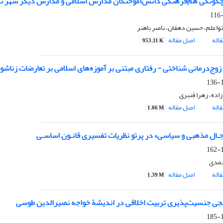
چگونگی هم‌فرهنگی دانش‌آموختگان مدارس اسلامی و مدارس دیگر شهر تهران
تواعلم، حسین دهقان، ناصر باهنر
اله
اصل مقاله
953.11 K
زوج‌درمانی شناختی - رفتاری مبتنی بر آموزه‌های اسلامی بر تعارضات زن
1
زاده، زهرا قنبری
اله
اصل مقاله
1.06 M
جـال مذهبی و سیاسی» در پرتو نظریات تفسیری قانـون اساسـی
1
حمدی
اله
اصل مقاله
1.39 M
جی جنسیت‌پذیری تربیت اخلاقی در اندیشة خواجه نصیرالدین طوسی
1