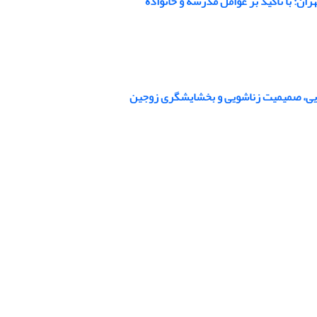
: با تأکید بر عوامل مدرسه و خانواده
اشویی، صمیمیت زناشویی و بخشایشگری زوجین