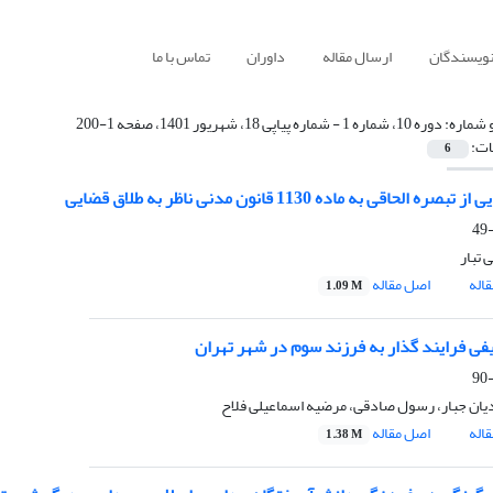
نویسندگان
ارسال مقاله
داوران
تماس با ما
 شماره:
دوره 10، شماره 1 - شماره پیاپی 18، شهریور 1401، صفحه 1-200
ات:
6
بصره الحاقی به ماده 1130 قانون مدنی ناظر به طلاق قضایی
 تبار
اله
اصل مقاله
1.09 M
یفی فرایند گذار به فرزند‌ سوم در شهر تهران
یان جبار، رسول صادقی، مرضیه اسماعیلی فلاح
اله
اصل مقاله
1.38 M