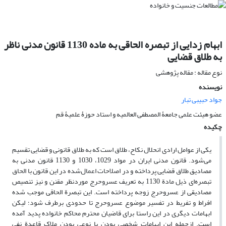
ابهام ‌زدایی از تبصره الحاقی به ماده 1130 قانون مدنی ناظر
به طلاق قضایی
نوع مقاله : مقاله پژوهشی
نویسنده
جواد حبیبی تبار
عضو هیئت علمی جامعۀ المصطفی العالمیه و استاد حوزۀ علمیۀ قم
چکیده
یکی از عوامل ارادی انحلال نکاح، طلاق است که به طلاق قانونی و قضایی تقسیم
می‌شود. قانون مدنی ایران در مواد 1029، 1030 و 1130 قانون مدنی به
مصادیق طلاق قضایی پرداخته و در اصلاحات اعمال‌شده در این قانون با الحاق
تبصره‌ای ذیل مادة 1130 به تعریف عسروحرج موردنظر مقنن و نیز تنصیص
مصادیقی از ‌‌عسروحرج زوجه پرداخته است. این تبصرة الحاقی موجب شده
افراط و تفریط در تفسیر موضوع ‌‌عسروحرج تا حدودی برطرف شود؛ لیکن
ابهامات دیگری در این راستا برای قاضیان محترم محاکم خانواده پدید آمده
است. ازجمله این ابهامات شخصی بودن یا نوعی بودن ملاک قاعدة نفی