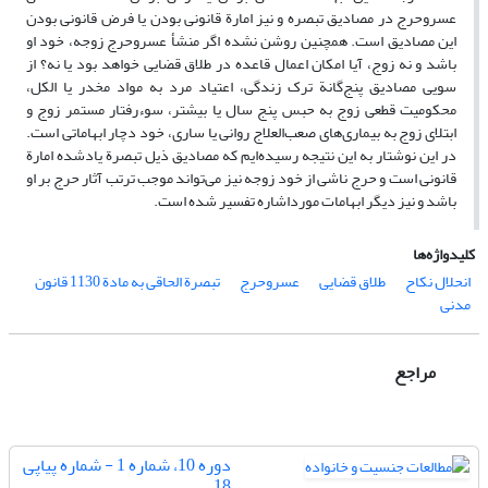
‌‌عسروحرج در مصادیق تبصره و نیز امارة قانونی بودن یا فرض قانونی بودن
این مصادیق است. همچنین روشن نشده اگر منشأ ‌‌عسروحرج زوجه، خود او
باشد و نه زوج، آیا امکان اعمال قاعده در طلاق قضایی خواهد بود یا نه؟ از
سویی مصادیق پنج‌گانة ترک زندگی، اعتیاد مرد به مواد مخدر یا الکل،
محکومیت قطعی زوج به حبس پنج سال یا بیشتر، سوء‌رفتار مستمر زوج و
ابتلای زوج به بیماری‌های صعب‌العلاج روانی یا ساری، خود دچار ابهاماتی است.
در این نوشتار به این نتیجه رسیده‌ایم که مصادیق ذیل تبصرة یادشده امارة
قانونی است و حرج ناشی از خود زوجه نیز می‌تواند موجب ترتب آثار حرج بر او
باشد و نیز دیگر ابهامات مورداشاره تفسیر شده است.
کلیدواژه‌ها
انحلال نکاح
طلاق قضایی
‌‌عسروحرج
تبصرة الحاقی به مادة 1130 قانون
مدنی
مراجع
دوره 10، شماره 1 - شماره پیاپی
18