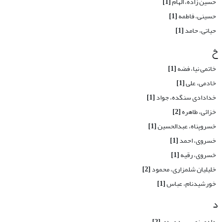
حسین زاده، الهام
[1]
حسینی، فاطمه
[1]
حیاتی، حامد
[1]
خ
خاتمی نیا، فضه
[1]
خادمی، علی
[1]
خدادادی سنگده، جواد
[1]
خزائی، طاهره
[2]
خسرو‌پناه، عبدالحسین
[1]
خسروی، احمد
[1]
خسروی، رقیه
[1]
خلیلیان شلمزاری، محمود
[2]
خورشیدنام، عباس
[1]
د
دادمرزی، سید مهدی
[2]