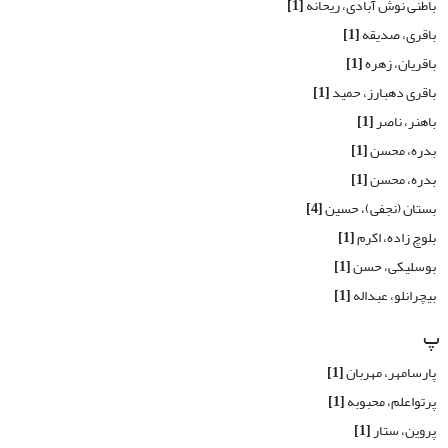
باطنی نوش آبادی، ریحانه
[1]
باقری، صدیقه
[1]
باقریان، زهره
[1]
باقری دهبارز، حمید
[1]
باهنر، ناصر
[1]
بدره، محسن
[1]
بدره، محسن
[1]
بستان (نجفی)، حسین
[4]
بلوچ زاده، اکرم
[1]
بوسلیکی، حسن
[1]
بیچرانلو، عبداله
[1]
پ
پارسامهر، مهربان
[1]
پرتواعلم، محبوبه
[1]
پروین، ستار
[1]