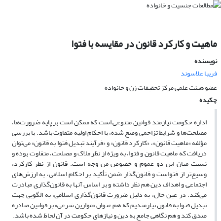
ماهیت و کارکرد قانون در مقایسه با فتوا
نویسنده
فریبا علاسوند
عضو هیئت علمی مرکز تحقیقات زن و خانواده
چکیده
اداره حکومت نیازمند قوانین متنوعی است که ممکن است بر پایه ضرورت‌ها،
مصلحت‌ها و شرایط تزاحمی وضع شده، با احکام اولیه متفاوت باشد. با بررسی
مؤلفه «ماهیت قانون»، «کارکرد قانون» و «فرآیند تبدیل فتوا به قانون» می‌توان
دریافت که ماهیت قانون و فتوا، به ویژه از نظر ملاک و مصلحت، متفاوت بوده و
نسبت میان این دو عموم و خصوص من وجه است. قانون از نظر کارکرد،
وسیع‌تر از فتواست و قانون‌گذار ضمن تأکید بر احکام اسلامی، به ارزش‌های
اجتماعی و اهداف دین هم نظر داشته و بر اساس آنها به قانون‌‌گذاری مبادرت
می‌کند. در عین حال، به دلیل ضرورت قانون‌گذاری اسلامی، به الگویی جهت
تبدیل فتوا به قانون نیازمندیم که هم عنوان «موازین شرعی» بر قوانین صادره‌
صدق کند و هم نگاهی جامع به دین و نیازهای حکومت در آن لحاظ شده باشد.