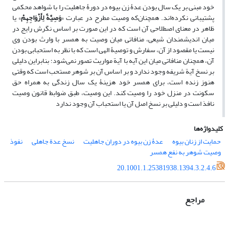
خود مبنی بر یک سال بودن عدۀ زن بیوه در دورۀ جاهلیت را با شواهد محکمی
پشتیبانی نکرده‌اند. همچنان‌که وصیت مطرح در عبارت «
وَصِیَّةً لِأَزْوَاجِهِمْ
» یا
ظاهر در معنای اصطلاحی آن است که در این صورت بر اساس نگرش رایج در
میان اندیشمندان شیعی، منافاتی میان وصیت به همسر با وارث بودن وی
نیست یا مقصود از آن، سفارش و توصیۀ الهی است که با نظر به استحبابی بودن
آن، همچنان منافاتی میان این آیه با آیة مواریث تصور نمی‌شود؛ بنابراین دلیلی
بر نسخ آیة شریفه وجود ندارد و بر اساس آن بر شوهر مستحب است که وقتی
هنوز زنده است، برای همسر خود هزینۀ یک سال زندگی به همراه حق
سکونت در منزل خود را وصیت کند. این وصیت، طبق ضوابط قانون وصیت
نافذ است و دلیلی بر نسخ اصل آن یا استحباب آن وجود ندارد
کلیدواژه‌ها
حمایت از زنان بیوه
عدۀ زن بیوه در دوران جاهلیت
نسخ عدة جاهلی
نفوذ
وصیت شوهر به نفع همسر
20.1001.1.25381938.1394.3.2.4.6
مراجع