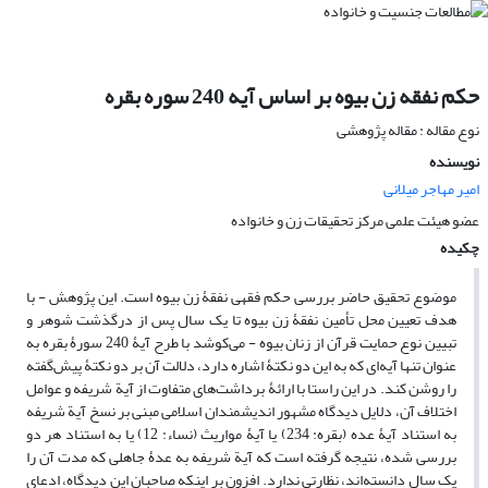
حکم نفقه زن بیوه بر اساس آیه 240 سوره بقره
نوع مقاله : مقاله پژوهشی
نویسنده
امیر مهاجر میلانی
عضو هیئت علمی مرکز تحقیقات زن و خانواده
چکیده
موضوع تحقیق حاضر بررسی حکم فقهی نفقۀ زن بیوه است. این پژوهش - با
هدف تعیین محل تأمین نفقۀ زن بیوه تا یک سال پس از درگذشت شوهر و
تبیین نوع حمایت قرآن از زنان بیوه - می‌کوشد با طرح آیۀ 240 سورۀ بقره به
عنوان تنها آیه‌ای که به این دو نکتۀ اشاره دارد، دلالت آن بر دو نکتۀ پیش‌گفته
را روشن کند. در این راستا با ارائۀ برداشت‌های متفاوت از آیة شریفه و عوامل
اختلاف آن، دلایل دیدگاه مشهور اندیشمندان اسلامی مبنی بر نسخ آیة شریفه
به استناد آیۀ عده (بقره: 234) یا آیۀ مواریث (نساء: 12) یا به استناد هر دو
بررسی شده، نتیجه گرفته است که آیة شریفه به عدۀ جاهلی که مدت آن را
یک سال دانسته‌اند، نظارتی ندارد. افزون بر اینکه صاحبان این دیدگاه، ادعای