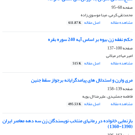
صفحه
68-95
محمدتقی کرمی، مینا موسوی زاده
مشاهده مقاله
اصل مقاله
611.87 K
حکم نفقه زن بیوه بر اساس آیه 240 سوره بقره
صفحه
100-137
امیر مهاجر میلانی
مشاهده مقاله
اصل مقاله
515 K
مری وارن و استدلال های پیامدگرایانه برجواز سقط جنین
صفحه
139-158
فاطمه جمشیدی، علیرضا ال بویه
مشاهده مقاله
اصل مقاله
495.53 K
بازنمایی خانواده در رمانهای منتخب نویسندگان زن سه دهه معاصر ایران
(1390-1360)