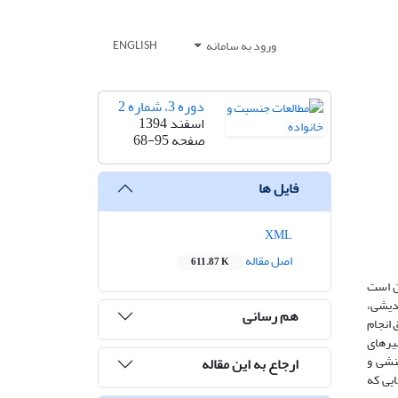
ورود به سامانه
ENGLISH
دوره 3، شماره 2
اسفند 1394
صفحه
68-95
فایل ها
XML
اصل مقاله
611.87 K
ان است
دیشی،
هم رسانی
 بین 30 تا 53 سال، مصاحبه عمیق انجام
یرهای
ینشی و
ارجاع به این مقاله
ایی که