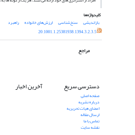
افراد از استراتژی های خود ارائه می کنند، هر یک از گونه ها 
کلیدواژه‌ها
بازاندیشی
سنخ‌شناسی
ارزش‌های خانواده
راهبرد
20.1001.1.25381938.1394.3.2.3.5
مراجع
دسترسی سریع
آخرین اخبار
صفحه اصلی
درباره نشریه
اعضای هیات تحریریه
ارسال مقاله
تماس با ما
نقشه سایت