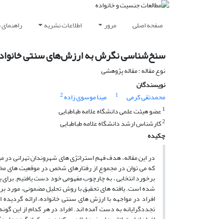
صفحه اصلی
مرور
اطلاعات نشریه
راهنمای 
سنخ‌شناسی نگرش به ارزش‌های سنتی خانواد
نوع مقاله : مقاله پژوهشی
نویسندگان
2
1
محمدتقی کرمی
مینا موسوی زاده
1
عضو هیئت علمی دانشگاه علامه طباطبایی
2
کارشناس ارشد دانشگاه علامه طباطبایی
چکیده
در این مقاله، هدف فهم استراتژی های شهروندان تهرانی در مو
که می توان در مجموع از رفتارهای شخص در موقعیت های مخت
شده است. یافته های تحقیق با روش تحلیل مضمونی، مورد بررس
افراد در مواجهه با ارزش های سنتی خانواده، ارائه گردیده ا
تجددگرایانه به دست آمده اند. افراد در هر کدام از این گون