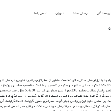
نویسندگان
ارسال مقاله
داوران
تماس با ما
ه
اجهه با ارزش های سنتی خانواده است. منظور از استراتژی، راهبردها و رویکردهای کل
لف کشف کرد. به این منظور با رویکردی تفسیری و با کمک مفاهیم حساسی چون بازان
برخورد انتخابی ، به چارچوب مفهومی خود دست یافتیم. برای یافتن پاسخ سؤالات تحقیق با 23 نفر از شهروندان تهرانی
ی قرار گرفته اند و مضامین پژوهش با استفاده از گونه شناسی از استراتژی ها و تفس
ند. بر اساس نتایج این پژوهش چهار گونه استراتژی اصول گرایانه، اعتدالگرایانه، گز
ه های استراتژی، معنای واحدی به رفتارهای خود نمی دهند، در نتیجه بر اساس تفسیره