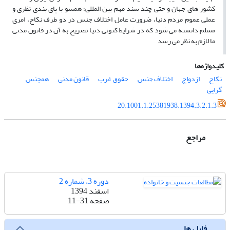
کشور های جهان و حتی چند سند مهم بین المللی؛ همسو با پای بندی نظری و
عملی عموم مردم دنیا، ضرورت عامل اختلاف جنس در دو طرف نکاح، امری
مسلم دانسته می شود که در شرایط کنونی دنیا تصریح به آن در قانون مدنی
ما لازم به نظر می رسد
کلیدواژه‌ها
نکاح
ازدواج
اختلاف جنس
حقوق غرب
قانون مدنی
همجنس
گرایی
20.1001.1.25381938.1394.3.2.1.3
مراجع
دوره 3، شماره 2
اسفند 1394
صفحه
11-31
فایل ها