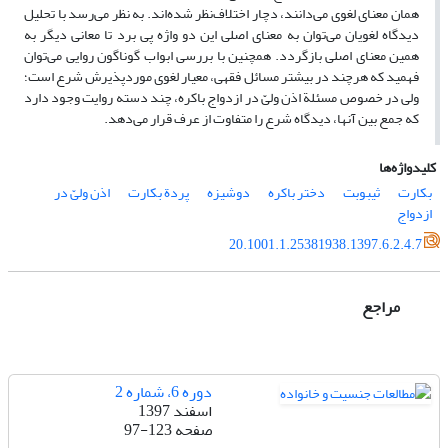
همان معنای لغوی می‌دانند، دچار اختلاف‌نظر شده‌اند. به نظر می‌رسد با تحلیل
دیدگاه لغویان می‌توان به معنای اصلی این دو واژه پی برد تا معانی دیگر به
همین معنای اصلی بازگردد. همچنین با بررسی ابواب گوناگون روایی می‌توان
فهمید که هرچند در بیشتر مسائل فقهی، معیار لغوی موردپذیرش شرع است؛
ولی در خصوص مسئلة اذن ولیّ در ازدواج باکره، چند دسته روایت وجود دارد
که جمع بین آنها، دیدگاه شرع را متفاوت از عرف قرار می‌دهد.
کلیدواژه‌ها
بکارت
ثیبوبت
دختر باکره
دوشیزه
پردة بکارت
اذن ولیّ در
ازدواج
20.1001.1.25381938.1397.6.2.4.7
مراجع
دوره 6، شماره 2
اسفند 1397
صفحه
97-123