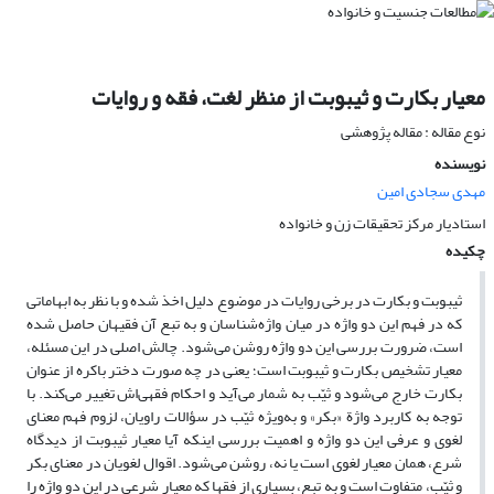
معیار بکارت و ثیبوبت از منظر لغت، فقه و روایات
نوع مقاله : مقاله پژوهشی
نویسنده
مهدی سجادی امین
استادیار مرکز تحقیقات زن و خانواده
چکیده
ثیبوبت و بکارت در برخی روایات در موضوع دلیل اخذ شده و با نظر به ابهاماتی
که در فهم این دو واژه در میان واژه‌شناسان و به تبع آن فقیهان حاصل شده
است، ضرورت بررسی این دو واژه روشن می‌شود. چالش اصلی در این مسئله،
معیار تشخیص بکارت و ثیبوبت است؛ یعنی در چه صورت دختر باکره از عنوان
بکارت خارج می‌شود و ثیّب به شمار می‌آید و احکام فقهی‌اش تغییر می‌کند. با
توجه به کاربرد واژة «بکر» و به‌ویژه ثیّب در سؤالات راویان، لزوم فهم معنای
لغوی و عرفی این دو واژه و اهمیت بررسی اینکه آیا معیار ثیبوبت از دیدگاه
شرع، همان معیار لغوی است یا نه، روشن می‌شود. اقوال لغویان در معنای بکر
و ثیّب، متفاوت است و به تبع، بسیاری از فقها که معیار شرعی در این دو واژه را