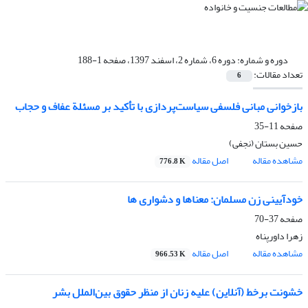
دوره و شماره:
دوره 6، شماره 2، اسفند 1397، صفحه 1-188
تعداد مقالات:
6
بازخوانی مبانی فلسفی سیاست‌پردازی با تأکید بر مسئلة عفاف و حجاب
صفحه
11-35
حسین بستان (نجفی)
مشاهده مقاله
اصل مقاله
776.8 K
خودآیینی زن مسلمان: معناها و دشواری ها
صفحه
37-70
زهرا داورپناه
مشاهده مقاله
اصل مقاله
966.53 K
خشونت برخط (آنلاین) علیه زنان از منظر حقوق بین‌الملل بشر