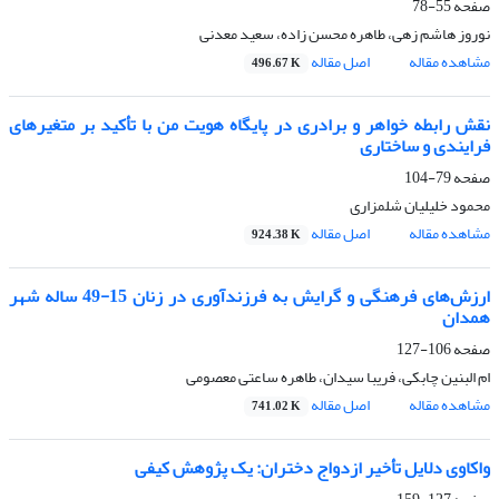
صفحه
55-78
نوروز هاشم زهی، طاهره محسن زاده، سعید معدنی
مشاهده مقاله
اصل مقاله
496.67 K
نقش رابطه خواهر و برادری در پایگاه هویت من با تأکید بر متغیرهای
فرایندی و ساختاری
صفحه
79-104
محمود خلیلیان شلمزاری
مشاهده مقاله
اصل مقاله
924.38 K
ارزش‌های فرهنگی و گرایش به فرزندآوری در زنان 15-49 ساله شهر
همدان
صفحه
106-127
ام البنین چابکی، فریبا سیدان، طاهره ساعتی معصومی
مشاهده مقاله
اصل مقاله
741.02 K
واکاوی دلایل تأخیر ازدواج دختران: یک پژوهش کیفی