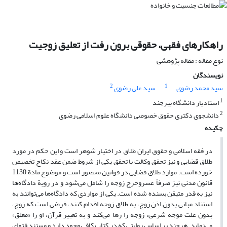
راهکارهای فقهی، حقوقی برون رفت از تعلیق زوجیت
نوع مقاله : مقاله پژوهشی
نویسندگان
2
1
سید محمد رضوی
سید علی رضوی
1
استادیار دانشگاه بیرجند
2
دانشجوی دکتری حقوق خصوصی دانشگاه علوم اسلامی رضوی
چکیده
در فقه اسلامی و حقوق ایران طلاق در اختیار شوهر است و این حکم در مورد
طلاق قضایی و نیز تحقق وکالت با تحقق یکی از شروط ضمن عقد نکاح تخصیص
خورده است. موارد طلاق قضایی در قوانین محصور است و موضوع مادة 1130
قانون مدنی نیز صرفاً عسروحرج زوجه را شامل می‌شود و در رویة دادگاه‌ها
نیز به قدر متیقن بسنده شده است. یکی از مواردی که دادگاه‌ها می‌توانند به
استناد مبانی بدون اذن زوج، به طلاق زوجه اقدام کنند، فرضی است که زوج،
بدون علت موجه شرعی، زوجه را رها می‌کند و به تعبیر قرآن، او را «معلق»
می‌نماید. هرچند بر اساس روایتی که در کتاب کافی وجود دارد و مستند فتوای