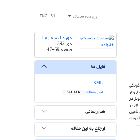
ورود به سامانه
ENGLISH
دوره 1، شماره 1
دی 1392
صفحه
47-69
فایل ها
XML
چگونگی
لی» از
اصل مقاله
541.13 K
ونز در
لاق در
هم رسانی
 تأمین
انویه،
ست.
ارجاع به این مقاله