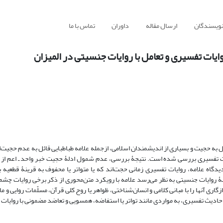
نویسندگان
ارسال مقاله
داوران
تماس با ما
ایات تفسیری و تعامل با روایات جنسیتی در المیزان
 به حجیت و بسیاری از اندیشمندان اسلامی، ازجمله علامه طباطبایی قائل به عدم حجیت‌ا
ت تفسیری بررسی شده است. نتیجۀ بررسی، عدم شمول ادلۀ حجیت خبر واحد ـ اعم از ل
دیدگاه علامه، روایات تفسیری زمانی حجت‌اند که یا متواتر یا محفوف به قرینۀ قطعیه 
ۀ روایات جنسیتی به نظر می‌رسد علامه با رویکرد متن‌محوری از ذکر برخی روایات چش
ی آنها را با مبانی کلامی و انسان‌شناختی، ظواهر یا روح کلی قرآن، مسلّمات روایی و ما
 احادیث تفسیری، به مواردی مانند تواتر یا استفاضه، همسویی و تعاضد مضمونی با روایات 