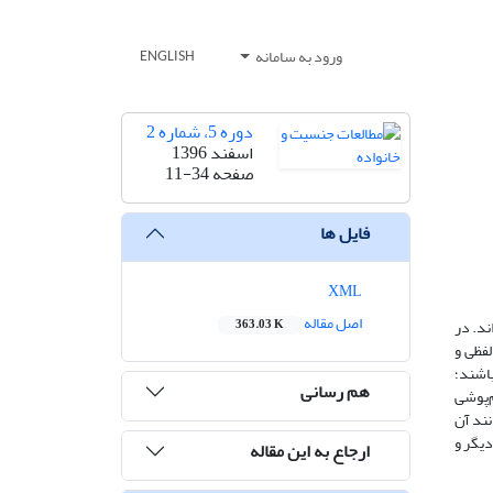
ورود به سامانه
ENGLISH
دوره 5، شماره 2
اسفند 1396
صفحه
11-34
فایل ها
XML
اصل مقاله
ند. در
363.03 K
فظی و
باشند؛
هم رسانی
م‌پوشی
نند آن
دیگر و
ارجاع به این مقاله