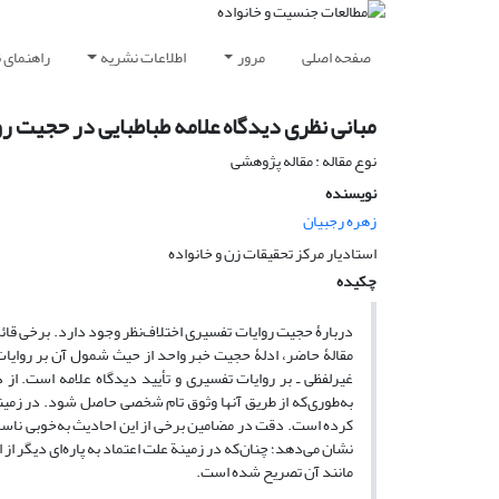
صفحه اصلی
مرور
اطلاعات نشریه
راهنمای 
مبانی نظری دیدگاه علامه طباطبایی در حجیت رو
نوع مقاله : مقاله پژوهشی
نویسنده
زهره رجبیان
استادیار مرکز تحقیقات زن و خانواده
چکیده
دربارۀ حجیت روایات تفسیری اختلاف‌نظر وجود دارد. برخی قائل
مقالۀ حاضر، ادلۀ حجیت خبر واحد از حیث شمول آن بر روایا
غیرلفظی ـ بر روایات تفسیری و تأیید دیدگاه علامه است. از 
به‌طوری‌که از طریق آنها وثوق تام شخصی حاصل شود. در زمین
کرده است. دقت در مضامین برخی از این احادیث به‌خوبی ناسازگار
نشان می‌دهد؛ چنان‌که در زمینة علت اعتماد به پاره‌ای دیگر از
مانند آن تصریح شده است.