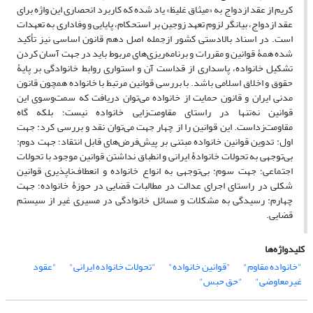
کریم از عقد ازدواج به «میثاق غلیظ» یاد شده که کاربرد انحصاری این واژه برای
عقد ازدواج، بیانگر لزوم تعهد زوجین بر استحکام، پایایی و وفاداری به تعهدات
است. در اسناد بالادستی کشور ازجمله اصل دهم قانون اساسی نیز تأکید
شده همۀ قوانین و مقررات و برنامه‌ریزی‌های مربوط باید در جهت آسان کردن
تشکیل خانواده، پاسداری از قداست آن و استواری روابط خانوادگی بر پایۀ
حقوق و اخلاق اسلامی باشد. با بررسی قوانین مرتبط با خانواده همچون قانون
مدنی ایران و قانون حمایت از خانواده می‌توان دریافت که سمت‌وسوی این
قوانین نه‌تنها در راستای مقاومت‌زایی خانواده نیست؛ بلکه گاه
مقاومت‌زداست. این قوانین را از چهار جهت می‌توان نقد و بررسی کرد: جهت
اول: تدوین قوانین خانواده مبتنی بر پیش‌فرض‌های قابل انتقاد؛ جهت دوم:
بی‌توجهی به تحولات خانوادۀ ایرانی و انطباق نداشتن قوانین موجود با تحولات
اجتماعی؛ جهت سوم: بی‌توجهی به انواع خانواده و انعطاف‌ناپذیری قوانین
شکلی در راستای اجرای عدالت در مطالبات قضایی در حوزۀ خانواده؛ جهت
چهارم: رسیدگی به مشکلات و مسائل خانوادگی در مسیری غیر از سیستم
قضایی.
کلیدواژه‌ها
"خانواده مقاوم"
"قوانین خانواده"
"تحولات خانواده ایرانی"
"عقود
غیرمعاوضی"
"حق حبس"