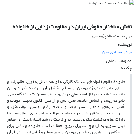
نقش ساختار حقوقی ایران در مقاومت زدایی از خانواده
نوع مقاله : مقاله پژوهشی
نویسنده
مهدی سجادی امین
عضو هیات علمی
چکیده
خانوادۀ مقاوم خانواده‌ای است که کارکردها و اهداف آن به‌خوبی تحقق یابد و
اعضای خانواده به‌ویژه زوجین از منافع تشکیل آن بهره‌مند شوند و این
خانواده بتواند خود را از آسیب‌های درونی و بیرونی مصون کند. از نگاه دینی،
خانواده ریشه و اساس جامعه، محل انس و آرامش، کانون محبت، مودت و
تأمین نیازهای عاطفی، بستر ارضا و تنظیم رفتار جنسی، تولیدمثل و
مشروعیت‌بخشی به فرزندان، نهاد حمایت و مراقبت، راهی برای انتقال سنت‌ها
و ارزش‌ها و درنهایت بهترین مسیر برای تربیت و رشد انسان است. در منابع
دینی تشویق به ازدواج، تسهیل تزویج، حفظ قداست خانواده و تلاش برای
استحکام و استواری روابط میان زوجین از امور مسلّم و قطعی است. در قرآن