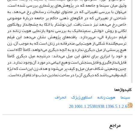
وثیق میان سینما و جامعه که در پژوهش‌های پرشماری بررسی شده است،
می‌توان با بررسی تغییراتی که در محتوای تولیدات رسانه‌ای رخ می‌دهد، به
شناختی از تغییراتی که در الگوهای ذهنی حاکم بر جامعه دربارة موضوعی
خاص رخ می‌دهد نیز دست یافت. این نوشتار با اتکا به چشم‌انداز روانکاوی
لکانی و روش خوانش سم‍پتماتیک به بررسی نحوة بازنمایی هویت زنانه در
فیلم «دربارة الی» می‌پردازد. یافته‌های پژوهش نشان می‌دهد این فیلم
ترسیم‌کنندة شکلی از هویت‌یابی منحرفانه در زنان است که به ‌موجب آن، زن
هیچ پرسشی از میل دیگری ندارد و به آنچه دیگری می‌خواهد، کاملاً آگاه است
و خود را ابزاری برای تحقق این میل می‌داند؛ درنتیجه میل دیگری کاملاً
قابل‌اندازه‌گیری و قابل‌سنجش است و هیچ ابهامی در مورد آن وجود ندارد. در
چنین وضعیتی شکاف میان میل و کیف پر می‌شود و هدف زن این است که ابژة
کیف وقیحی باشد که دیگری آن را در ساحت نمادین جذب و ادغام کرده است.
کلیدواژه‌ها
سینما
هویت زنانه
اسلاوی ژیژک
انحراف
20.1001.1.25381938.1396.5.1.2.6
مراجع