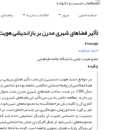
صفحه اصلی
مرور
اطلاعات نشریه
راهنمای 
تأثیر فضاهای شهری مدرن بر بازاندیشی هویت
نویسنده
احمد غیاثوند
عضو هیئت علمی دانشگاه علامه طباطبایی
چکیده
در جوامع جدید هویت‌ جنسیتی زنان تحت تأثیر فضای بیرونی، روا
فضا انعکاسی از روابط اجتماعی حاکم بر جامعه بوده و شاخص چ
سال 1386 در صدد ساخت فضاهای شهری مدرن تحت عنوان
بپردازند. مطالعه حاضر به بررسی تأثیر این فضاهای شهری بر 
نفر برآورد شده و روش نمونه‌گیری نیز چندمرحله‌ای است. بر 
جنسیت» و «احساس امنیت» از یکدیگر تشخیص داده شد که د
مجموعه‌های «شهربانو» از منظر کارکردی منجر به اجتماعی‌ش
این مراکز بازتاب فضای عمومی جامعه است. البته به لحاظ جام