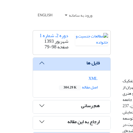
ورود به سامانه
ENGLISH
دوره 2، شماره 1
شهریور 1393
صفحه
79-98
فایل ها
XML
 تفکیک
ران از
اصل مقاله
304.29 K
و هنری
جامعه‌
هم رسانی
آماری آن را کلیه زنان مراجعه‌کننده به مجموعه‌‌های شهربانو در مناطق 1، 2، 8 و 14 شهرداری تهران تشکیل می‌دهند. حجم نمونه از طریق فرمول کوکران، 237
«نمایش
توسعه
ارجاع به این مقاله
یت در
شده‌ای