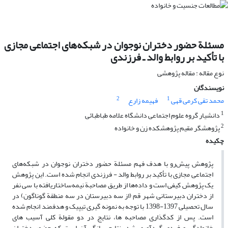
مسئلة حضور دختران نوجوان در شبکه‌های اجتماعی مجازی
با تأکید بر روابط والد ـ فرزندی
نوع مقاله : مقاله پژوهشی
نویسندگان
2
1
محمد تقی کرمی قهی
فهیمه زارع
1
دانشیار گروه علوم اجتماعی دانشگاه علامه طباطبائی
2
پژوهشگر مقیم پژوهشکده زن و خانواده
چکیده
پژوهش پیش‌رو با هدف فهم مسئلة حضور دختران نوجوان در شبکه‌های
اجتماعی مجازی با تأکید بر روابط والد - فرزندی انجام شده است. این پژوهش
یک پژوهش کیفی است و داده‌ها از طریق مصاحبة نیمه‌ساختاریافته با سی نفر
از دختران دبیرستانی شهر قم (از سه دبیرستان در سه منطقة گوناگون) در
سال تحصیلی 1397-1398 با توجه به نمونه گیری تیپیک و هدفمند انجام شده
است. پس از کدگذاری مصاحبه ها، نتایج در دو مقولة کلی آسیب های
خانوادگی و فردی گردآوری شد. نتایج بیانگر آن است که حضور دختران