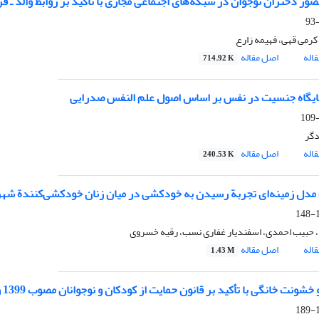
ور دختران نوجوان در شبکه‌های اجتماعی مجازی با تأکید بر روابط والد ـ ف
کرمی قهی، فهیمه زارع
اله
اصل مقاله
714.92 K
ایگاه جنسیت در نفس بر اساس اصول علم النفس صدرایی
گر
اله
اصل مقاله
240.53 K
دل زمینه‌ای تجربة رسیدن به خودکشی در میان زنان خودکشی‌کنندة شهر
1
، حبیب احمدی، اسفندیار غفاری نسب، رقیه خسروی
اله
اصل مقاله
1.43 M
ونت خانگی با تأکید بر ﻗﺎﻧﻮن ﺣﻤﺎﯾﺖ از ﮐﻮدﮐﺎن و ﻧﻮﺟﻮاﻧﺎن ﻣﺼﻮب 1399 و اسناد بین‌المللی
1