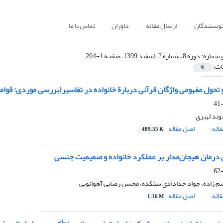
نویسندگان
ارسال مقاله
داوران
تماس با ما
 شماره:
دوره 8، شماره 2، اسفند 1399، صفحه 1-204
ات:
6
 تحول مفهومی واژگان قرآنی دربارة خانواده در تفاسیر(بررسی موردی: قوام
وند لهبری
اله
اصل مقاله
489.35 K
درمان هیجان‌مدار بر عملکرد خانواده و صمیمیت جنسی
 زاده، جواد خدادادی سنگده، محسن رضایی آهوانویی
اله
اصل مقاله
1.16 M