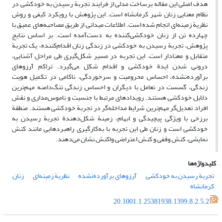
هدف اصلی این مقاله برساخت مدلی از فرایند تجربة رسیدن به خودکشی در
نظام معنایی زنان شهر کرمانشاه است. این پژوهش با رویکرد کیفی و روش
نظریة زمینه‌ای انجام ‌شده است. اطلاعات میدانی از طریق مصاحبه‌های عمیق با
چهارده تن از زنان خودکشی‌کننده به‌ دست‌آمده است. بر اساس نتایج
پژوهش، تجربة رسیدن به خودکشی در زندگی زنان اقدام‌کننده، یک تجربة
متقابل و معنادار است. این تجربه در مسیر شکل‌گیری طی مراحل آشنایی،
درونی شدن ایدة خودکشی و اقدام شکل می‌گیرد. تراکم آرزوهای
برآورده‌نشده، احساس محرومیت و سرخوردگی، ناکامی در تکمیل هویت
زندگی، گسست در تعامل با دیگران و احساس زندگی تنگ‌دامنه مهم‌ترین
دلایل خودکشی هستند. رویدادهای مرتبط با جنسیت و ناموس‌مداری و نقش
افراد تعدیل‌گر مهم‌ترین شرایط مداخله‌گر در تجربة خودکشی هستند. منطقة
برزخی با ویژگی پیچیدگی و ابهام، زمینة شکل‌دهندة تجربة رسیدن به
خودکشی است و زنان طی این تجربه با به‌کارگیری راهبرد‌هایی مانند کنش
نمایشی، کنش وقفی و کنش اعتراضی واکنش نشان می‌دهند.
کلیدواژه‌ها
تجربة رسیدن به خودکشی
آرزوهای برآورده‌نشده
نظریة زمینه‌ای
زنان
کرمانشاه
20.1001.1.25381938.1399.8.2.5.2