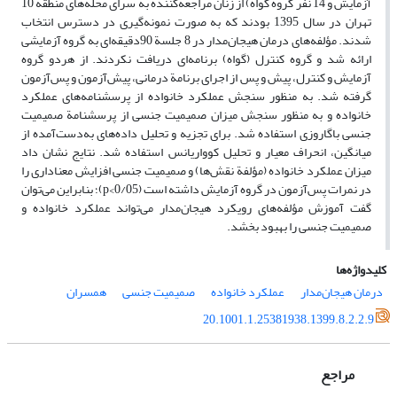
آزمایش و 14 نفر گروه گواه) از زنان مراجعه‌کننده به سرای محله‌های منطقة 10
تهران در سال 1395 بودند که به صورت نمونه‌گیری در دسترس انتخاب
شدند. مؤلفه‌های درمان هیجان‌مدار در 8 جلسة 90دقیقه‌ای به گروه آزمایشی
ارائه شد و گروه کنترل (گواه) برنامه‌ای دریافت نکردند. از هردو گروه
آزمایش و کنترل، پیش و پس از اجرای برنامة درمانی، پیش‌آزمون و پس‌آزمون
گرفته شد. به منظور سنجش عملکرد خانواده از پرسشنامه‌های عملکرد
خانواده و به منظور سنجش میزان صمیمیت جنسی از پرسشنامة صمیمیت
جنسی باگاروزی استفاده شد. برای تجزیه و تحلیل داده‌های به‌دست‌آمده از
میانگین، انحراف معیار و تحلیل کوواریانس استفاده شد. نتایج نشان داد
میزان عملکرد خانواده (مؤلفة نقش‌ها) و صمیمیت جنسی افزایش معناداری را
در نمرات پس‌آزمون در گروه آزمایش داشته است (p<0/05)؛ بنابراین می‌توان
گفت آموزش مؤلفه‌های رویکرد هیجان‌مدار می‌تواند عملکرد خانواده و
صمیمیت جنسی را بهبود بخشد.
کلیدواژه‌ها
درمان هیجان‌مدار
عملکرد خانواده
صمیمیت جنسی
همسران
20.1001.1.25381938.1399.8.2.2.9
مراجع