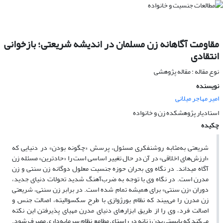
مقاومت آگاهانه زن مسلمان در اندیشه شریعتی؛ بازخوانی
انتقادی
نوع مقاله : مقاله پژوهشی
نویسنده
امیر مهاجر میلانی
استادیار پژوهشکده زن و خانواده
چکیده
شریعتی به‌مثابه روشنفکری مسئول، پرسش «چگونه بودن» در دنیایی که
«ارزش‌های اخلاقی» در آن در حال تغییر اساسی است را «حادترین» مسئله زن
آگاه می­داند. در نگاه وی بحران حوزه جنسیت معلول دوگانه زن سنتی و زن
مدرن است. در نگاه وی با توجه به ضرب‌آهنگ شدید تحولات دنیای جدید،
دوران «زن سنتی» برای همیشه تمام شده است. در برابر زن سنتی، شریعتی
زن مدرن را می‌بیند که نظام بورژوازی با طرح سکسوالیته، اصالت جنس و
اصالت فرد، وی را از طریق ابزارهای دنیای مدرن مهیای پذیرفتن این نکته
می‌کند که بایستی بدن زنانه در راستای مطامع نظام سرمایه‌داری مصرف شود.