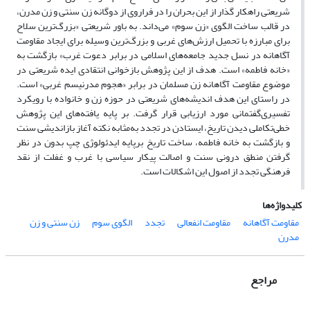
شریعتی راهکار گذار از این بحران را در فراروی از دوگانه زن سنتی و زن مدرن،
در قالب ساخت الگوی «زن سوم» می‌داند. به باور شریعتی «بزرگ‌ترین سلاح
برای مبارزه با تحمیل ارزش‌های غربی و بزرگ‌ترین وسیله برای ایجاد مقاومت
آگاهانه در نسل جدید جامعه‌های اسلامی در برابر دعوت غرب» بازگشت به
«خانه فاطمه» است. هدف از این پژوهش بازخوانی انتقادی ایده شریعتی در
موضوع مقاومت آگاهانه زن مسلمان در برابر «هجوم مدرنیسم غربی» است.
در راستای این هدف اندیشه‌های شریعتی در حوزه زن و خانواده با رویکرد
تفسیری‌گفتمانی مورد ارزیابی قرار گرفت. بر پایه یافته‌های این پژوهش
خطی‌تکاملی دیدن تاریخ، ایستادن در تجدد به‌مثابه نکته آغاز بازاندیشی سنت
و بازگشت به خانه فاطمه، ساخت تاریخ برپایه ایدئولوژی چپ بدون در نظر
گرفتن منطق درونی سنت و اصالت پیکار سیاسی با غرب و غفلت از نقد
فرهنگی تجدد از اصول این اشکالات است.
کلیدواژه‌ها
مقاومت آگاهانه
مقاومت انفعالی
تجدد
الگوی سوم
زن سنتی و زن
مدرن
مراجع