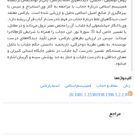
فمینیسم اسلامی دربارة حجاب، با مراجعه به آثار وی استخراج و سپس با
بهره‌گیری از منابع اصیل اسلامی تحلیل و ارزیابی شده است. بارلاس معتقد
است دیدگاههای غلط دربارة حجاب در فهم نادرست از آیات قرآن ریشه دارد.
وی با انکار جهانشمولی آیة جلباب، آن را مختص عصر نزول می‌داند و در مقابل،
با تفسیر خاص آیة 31 سورة نور، این حجاب را همراه با شرایطی لازم‌الاجرا
میداند. سپس در ارزیابی نظرهای بارلاس، ضمن تأیید دیدگاه‌های درست
نویسنده، به نقص نظریة دوحرکتی، تاریخمند دانستن حکم جلباب با دلایل
غیرمستحکم، تفسیر نادرست آیة جلباب در تحقیر جایگاه انسانی کنیزان و
معنای حداقلی و نادرست جلباب و خمار به حد پوشش سینه و گریبان اشاره
میشود.
کلیدواژه‌ها
زنان
عفاف و حجاب
فمینیسم اسلامی
اسما بارلاس
20.1001.1.25381938.1396.5.2.2.8
مراجع