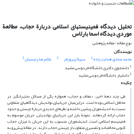
تحلیل دیدگاه فمینیستهای اسلامی دربارة حجاب، مطالعة
موردی دیدگاه اسما بارلاس
نوع مقاله : مقاله پژوهشی
نویسندگان
2
2
1
محمد صادق هدایت زاده
سهیلا پیروزفر
غلامرضا رئیسیان
1
دانشجوی دکتری دانشگاه فردوسی مشهد
2
دانشیار دانشگاه فردوسی مشهد
چکیده
طی چند دهة اخیر، «عفاف و حجاب» همواره یکی از مسائل بحثبرانگیز در
محافل اسلامی بوده است. دراین‌میان جریانهای نواندیش دیدگاههای متفاوتی
نسبت به اندیشه‌وران پیشین داشته و نظرهای جدیدی دربارة چیستی و حدود
حجاب ارائه کردهاند. نمونة بارز این جریانهای نواندیش، جریان موسوم به
فمینیسم اسلامی است. اندیشه‌وران منسوب به این جریان با میزان حجاب
کنونی مخالف‌اند و تفسیری متفاوت از چیستی حجاب دارند. در مقالة پیش‌رو به
روش توصیفی - تحلیلی، دیدگاههای اسما بارلاس، یکی از نواندیشان برجستة