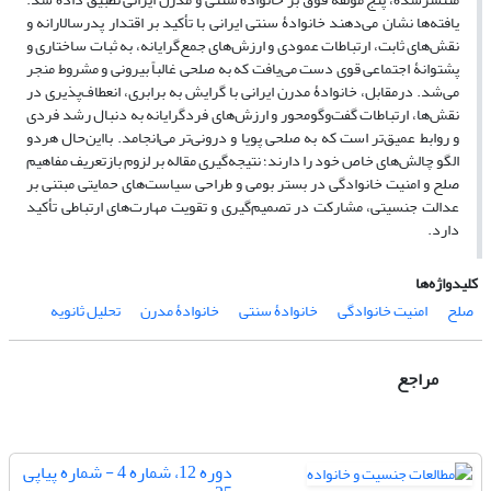
یافته‌ها نشان می‌دهند خانوادۀ سنتی ایرانی با تأکید بر اقتدار پدرسالارانه و
نقش‌های ثابت، ارتباطات عمودی و ارزش‌های جمع‌گرایانه، به ثبات ساختاری و
پشتوانۀ اجتماعی قوی دست می‌یافت که به صلحی غالباً بیرونی و مشروط منجر
می‌شد. درمقابل، خانوادۀ مدرن ایرانی با گرایش به برابری، انعطاف‌پذیری در
نقش‌ها، ارتباطات گفت‌وگومحور و ارزش‌های فردگرایانه به دنبال رشد فردی
و روابط عمیق‌تر است که به صلحی پویا و درونی‌تر می‌انجامد. بااین‌حال هردو
الگو چالش‌های خاص خود را دارند؛ نتیجه‌گیری مقاله بر لزوم بازتعریف مفاهیم
صلح و امنیت خانوادگی در بستر بومی و طراحی سیاست‌های حمایتی مبتنی بر
عدالت جنسیتی، مشارکت در تصمیم‌گیری و تقویت مهارت‌های ارتباطی تأکید
دارد.
کلیدواژه‌ها
صلح
امنیت خانوادگی
خانوادۀ سنتی
خانوادۀ مدرن
تحلیل ثانویه
مراجع
دوره 12، شماره 4 - شماره پیاپی