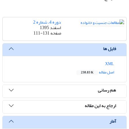
دوره 4، شماره 2
اسفند 1395
صفحه
111-131
فایل ها
XML
اصل مقاله
238.83 K
هم رسانی
ارجاع به این مقاله
آمار