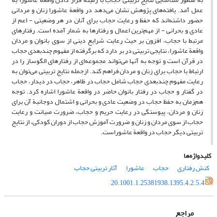
عمل آمد. یافته‌های پژوهش نشان می‌دهد در واقعة عاشورا زنان و مردانی
حضور داشته‌اند که حفظ و رعایت حجاب برای آنان در هر وضعیتی - اعم از
عادی و بحرانی - از مهم‌ترین اعمال و رفتارها به شمار آمده است. رفتارهای
مرتبط با حجاب، افزون بر حیث رعایت شرایع دینی از سوی بانوان و مردان
واقعة عاشورا، نتایجی تربیتی در بر دارد که برگرفته از مفهوم چندبعدی حجاب
در قرآن است و توجه به آنها می‌تواند مجموعه‌ای از رفتارهای الگوساز را در
ارتباط با حجاب برای زنان و مردان فراهم کند. ازجمله نتایج تربیتی می‌توان به
رعایت مفهوم چندبعدی حجاب شامل حجاب در ظاهر، حجاب در دیدار، حجاب
در گفتار و حجاب در رفتار بانوان حاضر در واقعة عاشورا اشاره کرد. توجه
هم‌زمان به حفظ حجاب در وضعیت عادی و بحرانی و اشتمال دوجانبة آن برای
زنان و مردان، پیوستگی در رعایت حریم و حجاب، ضرورت صیانت و رعایت
حجاب از سوی مردان و زنان و ضرورت آموزش حجاب از دوران کودکی، از نتایج
تربیتی دیگر حجاب در واقعة عاشوراست.
کلیدواژه‌ها
کنش رفتاری
حجاب
عاشورا
آثار تربیتی حجاب
20.1001.1.25381938.1395.4.2.5.4
مراجع