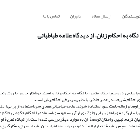
نویسندگان
ارسال مقاله
داوران
تماس با ما
گاه به احکام زنان، از دیدگاه علامه طباطبائی
م اسلامی در وضع احکام متغیر، با نگاه به احکام زنان» است. نوشتار حاضر با روش تحل
وی احکام شریعت در عصر حاضر، با تطبیق بر برخی احکام زنان است.
 اوضاع زمانه باعث سوءاستفاده شوند. علامه طباطبائی فضای سوءاستفاده از برخی احکا
 را بیان کرده و راه‌حل نهایی جلوگیری از آن ستم و سوءاستفاده را احکام حکومتیِ حاکمِ
یان کرده، تبیین و امکان توسعۀ آن به موارد دیگر بررسی شده است. ازآنجاکه نظریۀ او
ده‌اند. سپس نظریۀ مختار ارائه شده و درنهایت مخاطرات این نظریات، برای به‌کارگیری