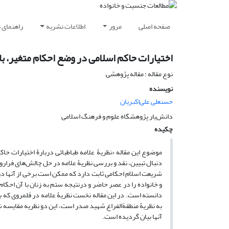
صفحه اصلی
مرور
اطلاعات نشریه
راهنمای 
اختیارات حاکم اسلامی در وضع احکام متغیر، با ن
نوع مقاله : مقاله پژوهشی
نویسنده
حسنعلی علی‌اکبریان
دانش‌یار پژوهشگاه علوم و فرهنگ اسلامی
چکیده
موضوع این مقاله «نظریۀ علامه طباطبائی دربارۀ اختیارات حاک
دنبال تبیین، نقد و بررسی نظریۀ علامه در حل چالش‌های فرار
شریعت اسلام احکامی ثابت دارد که ممکن است برخی از آنها در
و خانواده را در عصر حاضر و درنتیجه ستم به زنان با آن احکام
دانسته است. در این مقاله نخست نظریۀ علامه در قلمروی که ب
به نظریۀ منطقة‌الفراغ شهید صدر است، این دو نظریه مقایسه ش
آنها بیان گردیده است.