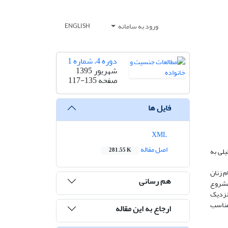
ورود به سامانه
ENGLISH
دوره 4، شماره 1
شهریور 1395
صفحه
117-135
فایل ها
XML
اصل مقاله
یلی به
281.55 K
م زنان
هم رسانی
 مشروع
 نزدیک
 مناسب
ارجاع به این مقاله