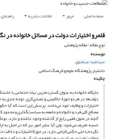
صفحه اصلی
مرور
اطلاعات نشریه
راهنمای 
قلمرو اختیارات دولت در مسائل خانواده در نگاه
نوع مقاله : مقاله پژوهشی
نویسنده
سیدضیاء مرتضوی
دانشیار پژوهشگاه علوم و فرهنگ اسلامی
چکیده
جایگاه خانواده به عنوان گسترده‌ترین نهاد اجتماعی با خاستگ
دولت‌ها در هردو حوزۀ حاکمیتی و تصدی‌گری، توجه جدی به حم
اختیارات و وظایف خود می‌دانند. پرسش این است که آیا حکو
مصالح کلی فرد و خانواده و جامعه به سیاست‌گذاری و محدود کر
آنچه در متون فقهی رایج از گذشته وجود داشته و دارد، نوعاً
حسبه تعریف می‌شود؛ ولی آیا سایر امور نیز که در اصل به ا
نکرده یا حتی حکمی الزامی دارد، در حوزۀ اختیارات و دخالت ح
و ولادت فرزند، میزان مهریه، نفقه و میزان آن، فرزندآوری و ت