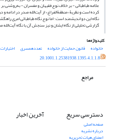
علامه طباطبائی - بر خلاف نوع فقیهان و مفسران - به‌روشنی بر
کرده است و نظریۀ «منطقةالفراغ» از آیت‌الله صدر در ادامه و در
نگاه این دو اندیشمند است؛ اما نوع نگاه طباطبائی امری راهگشا
گزارشی تحلیلی از نگاه ایشان و نیز سنجش آن با نگاه آیت‌الله 
کلیدواژه‌ها
خانواده
قانون حمایت از خانواده
تعددهمسری
اختیارات
20.1001.1.25381938.1395.4.1.1.8
مراجع
دسترسی سریع
آخرین اخبار
صفحه اصلی
درباره نشریه
اعضای هیات تحریریه