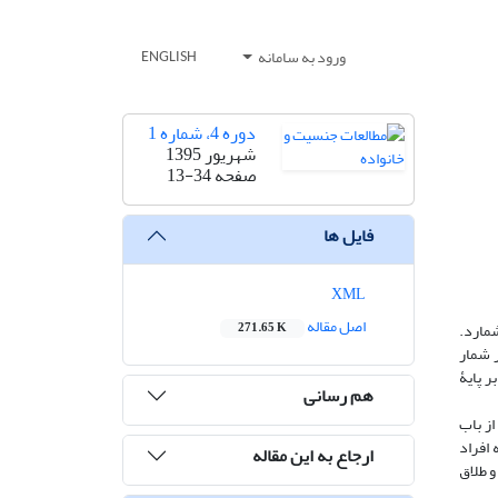
ورود به سامانه
ENGLISH
دوره 4، شماره 1
شهریور 1395
صفحه
13-34
فایل ها
XML
اصل مقاله
شمارد.
271.65 K
ر شمار
 پایۀ
هم رسانی
از باب
افراد
ارجاع به این مقاله
و طلاق