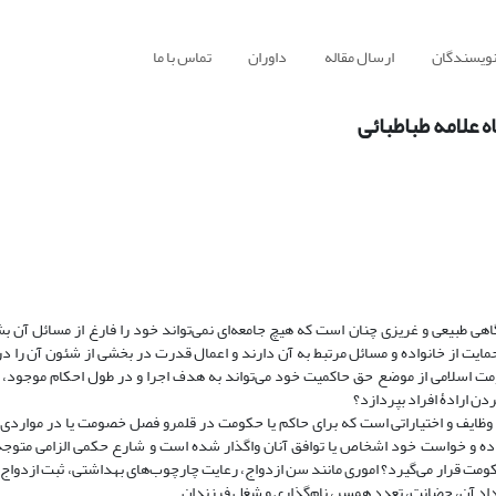
نویسندگان
ارسال مقاله
داوران
تماس با ما
 علامه طباطبائی
اهی طبیعی و غریزی چنان است که هیچ جامعه‌ای نمی‌‌تواند خود را فارغ از مسائل آن ب
ایت از خانواده و مسائل مرتبط به آن دارند و اعمال قدرت در بخشی از شئون آن را د
مت اسلامی از موضع حق حاکمیت خود می‌تواند به هدف اجرا و در طول احکام موجود، بر
دن ارادۀ افراد بپردازد؟
 وظایف و اختیاراتی است که برای حاکم یا حکومت در قلمرو فصل خصومت یا در مواردی 
راده و خواست خود اشخاص یا توافق آنان واگذار شده است و شارع حکمی الزامی متوجه 
کومت قرار می‌گیرد؟ اموری مانند سن ازدواج، رعایت چارچوب‌های بهداشتی، ثبت ازدواج 
عداد آن، حضانت، تعدد همسر، نام‌گذاری و شغل فرزندان.