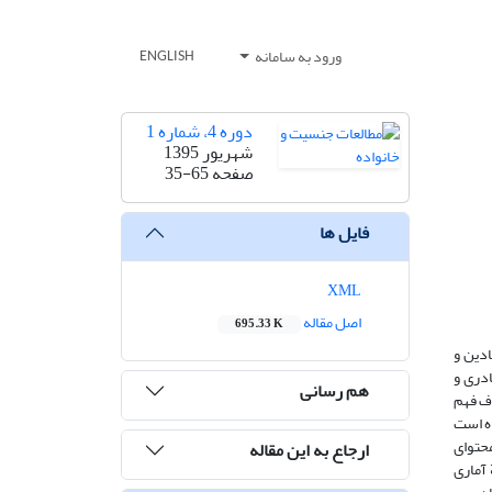
ورود به سامانه
ENGLISH
دوره 4، شماره 1
شهریور 1395
صفحه
35-65
فایل ها
XML
اصل مقاله
695.33 K
ادین و
ادری و
هم رسانی
دف فهم
ه است
حتوای
ارجاع به این مقاله
 آماری