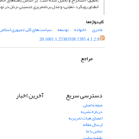
تحقیق) استخراج و تحلیل شده است. بر اساس یافته‌های حاصل
انطباق رویکرد «تعیّنی» و مدل برنامه‌ریزی جنسیتیِ «زنان در 
کلیدواژه‌ها
مادری
خانواده
توسعه
سیاست‌های کلی جمهوری اسلامی 
20.1001.1.25381938.1395.4.1.2.9
مراجع
دسترسی سریع
آخرین اخبار
صفحه اصلی
درباره نشریه
اعضای هیات تحریریه
ارسال مقاله
تماس با ما
نقشه سایت