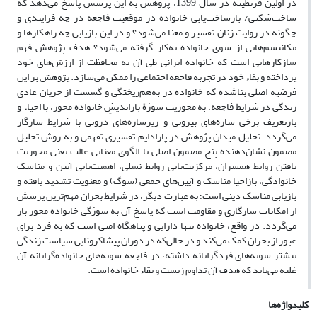
در اولین قرنطینه در سال 1399، پژوهش به این پرسش پاسخ می‌دهد که
ساخت‌شکنی/ بازساخت‌یابی خانواده در موقعیت فاجعه در چه فرایندی و
چگونه در روایت زنان تفسیر و معنا می‌شود؟ و در این بازیابی چه راهکارها و
مکانیسم‌هایی از سوی خانواده به‌کار گرفته می‌شود؟ هدف پژوهش فهم
سازکارهایی است که خانواده ایرانی طی آن به محافظت از ارزش‌های خود
پرداخته و بقاء خود در تجربه فاجعه اجتماعی را ممکن می‌سازد. پژوهش بر این
فرضیه اصلی بناشده که خانواده در به‌هم‌ریختگی و گسست از جریان عادی
زندگی در شرایط فاجعه، به محوریت سوژۀ بازاندیشِ خانواده محور، با احیاء و
بازتعریف برخی سازه‌های بیرونی و زیرسازه‌های درونی با شرایط سازگار
می‌گردد. تحلیل میدان پژوهش در پارادایم تفسیری تفهمی و به روش تحلیل
مضمون نشان‌دهنده پنج مضمون اصلی یا الگو‌ی معنایی غالب یعنی محوریت
یافتن روابط همسران، مرکزیت‌یابی روابط نسلی، اهمیت‌یابی آیین و مناسک
خانوادگی، بازاحیا مناسک و آیین‌های جمعی (سوگ) و معنویت تشدید یافته و
بازیابی مناسک دینی است؛ به عبارت دیگر، در شرایط بحران مهم‌ترین پرسش
از امکانات سازگاری و مقاومت است که پاسخ آن به سوژگی خانواده محور باز
می‌گردد. در واقع، خانواده تنها دارایی و پناهگاه امنی است که به فرد برای
عبور از بحران کمک می‌کند و در حالی‌که در دوران پیشاکرونایی سیاست زندگی
بیشتر سویه‌های فردگرایانه‌ داشته، در فاجعه سویه‌های خانواده‌گرایانه آن
غلبه می‌یابد که هدف آن تداوم زیست و بقاء خانواده است.
کلیدواژه‌ها