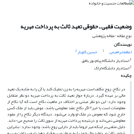
وضعیت فقهی ـ حقوقی تعهد ثالث به پرداخت مهریه
نوع مقاله : مقاله پژوهشی
نویسندگان
2
1
اعظم ابراهیمی
حسین کاویار
1
استادیار دانشگاه پیام نور بافق
2
استادیار دانشگاه اراک
چکیده
در نکاح، زوج مکلف است مهریه را به زن تملیک کند یا آن را به مثابه یک تعهد
مالی بر عهده گیرد. دربارة جواز تعهد ثالث به پرداخت مهریه دو نظر متقابل
وجود دارد؛ این دو نظر مبتنی بر اختلاف در ماهیت نکاح است که آیا نکاح از
معاوضات است یا خیر؟ اگر نکاح عقد معاوضی باشد، عوض باید از ملک کسی
خارج شود که معوض در ملک او وارد می‌شود. دیدگاه دیگر نکاح را از عقود
معاوضی نمی‌داند و درنتیجه پرداخت مهریه از سوی ثالث را صحیح می-داند.
دلیل متقنی بر اینکه مهر لزوماً باید از دارایی زوج باشد، وجود ندارد؛ بنابراین
شخص ثالث می‌تواند مال خود را به عنوان مهریه قرار دهد یا به پرداخت مهریه