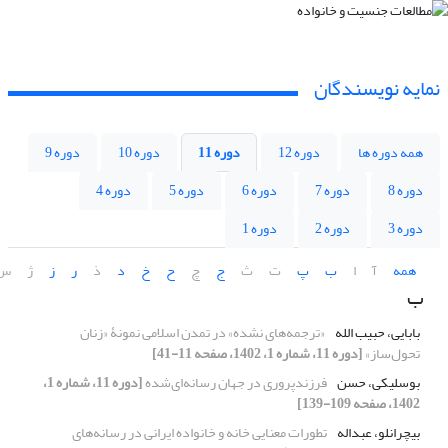
نمایه نویسندگان
همه دوره ها
دوره 12
دوره 11
دوره 10
دوره 9
دوره 8
دوره 7
دوره 6
دوره 5
دوره 4
دوره 3
دوره 2
دوره 1
همه
آ
ا
ب
پ
ت
ث
ج
چ
ح
خ
د
ذ
ر
ز
ژ
س
ب
بابایی، حبیب الله
«ترجمه‌های نشده» در تمدن اسلامی نمونۀ «زنان
تحول‌ساز»
[دوره 11، شماره 1، 1402، صفحه 11-41]
بوسلیکی، حسن
فرزندپروری در جهان رسانه‌ای‌شده
[دوره 11، شماره 1،
1402، صفحه 109-139]
بیچرانلو، عبداله
تطورات معنایی خانه و خانواده ایرانی در رسانه‌های