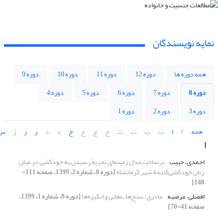
نمایه نویسندگان
همه دوره ها
دوره 12
دوره 11
دوره 10
دوره 9
دوره 8
دوره 7
دوره 6
دوره 5
دوره 4
دوره 3
دوره 2
دوره 1
همه
آ
ا
ب
پ
ت
ث
ج
چ
ح
خ
د
ذ
ر
ز
ژ
س
ا
احمدی، حبیب
برساخت مدل زمینه‌ای تجربة رسیدن به خودکشی در میان
زنان خودکشی‌کنندة شهر کرمانشاه
[دوره 8، شماره 2، 1399، صفحه 111-
148]
افضلی، مرضیه
مادری: سنخ‌ها، معانی و انگیزه‌ها
[دوره 8، شماره 1، 1399،
صفحه 41-70]