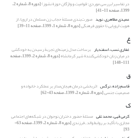
در تفاسیر(بررسی موردی: قوامیت و واژگان حوزة نشوز)
[دوره 8، شماره 2،
1399، صفحه 11-41]
عمیدی مظاهری، نوید
صورت‌بندی مسئلة حجاب زن مسلمان در اروپا، از
هویت اروپایی تا حقوق فرهنگی
[دوره 8، شماره 1، 1399، صفحه 11-39]
غ
غفاری نسب، اسفندیار
برساخت مدل زمینه‌ای تجربة رسیدن به خودکشی
در میان زنان خودکشی‌کنندة شهر کرمانشاه
[دوره 8، شماره 2، 1399، صفحه
111-148]
ق
قاسم زاده، نرگس
اثربخشی درمان هیجان‌مدار بر عملکرد خانواده و
صمیمیت جنسی
[دوره 8، شماره 2، 1399، صفحه 43-62]
ک
کرمی قهی، محمد تقی
مسئلة حضور دختران نوجوان در شبکه‌های اجتماعی
مجازی با تأکید بر روابط والد ـ فرزندی
[دوره 8، شماره 2، 1399، صفحه 63-
93]