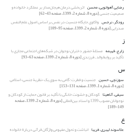
رضایی آهوانویی، محسن
اثربخشی درمان هیجان‌مدار بر عملکرد خانواده و
صمیمیت جنسی
[دوره 8، شماره 2، 1399، صفحه 43-62]
رودگر، نرجس
واکاوی جایگاه جنسیت در نفس بر اساس اصول علم النفس
صدرایی
[دوره 8، شماره 2، 1399، صفحه 95-109]
ز
زارع، فهیمه
مسئلة حضور دختران نوجوان در شبکه‌های اجتماعی مجازی با
تأکید بر روابط والد ـ فرزندی
[دوره 8، شماره 2، 1399، صفحه 63-93]
س
سوزنچی، حسین
جنسیت و فطرت؛ گامی به سوی یک «نظریة جنسی» اسلامی
[دوره 8، شماره 1، 1399، صفحه 131-153]
سیفی، آناهیتا
کودکان و خشونت خانگی با تأکید بر ﻗﺎﻧﻮن ﺣﻤﺎﯾﺖ از ﮐﻮدﮐﺎن و
ﻧﻮﺟﻮاﻧﺎن ﻣﺼﻮب 1399 و اسناد بین‌المللی
[دوره 8، شماره 2، 1399، صفحه
149-189]
ع
علاسوند لهبری، فریبا
انباشت و تحول مفهومی واژگان قرآنی دربارة خانواده