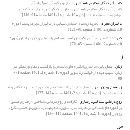
دانش‏آموختگان مدارس اسلامی
میزان و چگونگی هم‌فرهنگی
دانش‌آموختگان مدارس اسلامی و مدارس دیگر شهر تهران: با تأکید بر
عوامل مدرسه و خانواده
[دوره 10، شماره 1، 1401، صفحه 91-116]
دختران مجرد
تجربه زیسته احساس تنهایی در دختران تجردزیست
[دوره
10، شماره 2، 1401، صفحه 91-121]
دیرینه‌شناسی
برآمدن گفتمان آسیب‌شناسی اجتماعی زنان در ایران
[دوره
10، شماره 2، 1401، صفحه 45-70]
ز
زنان
مدل یابی ساختاری انگیزه های بخشش و بازگشت و تداوم زندگی در
زنان آسیب دیده از خیانت زناشویی
[دوره 10، شماره 2، 1401، صفحه 71-
90]
زن سنتی و زن مدرن
مقاومت‌زدایی اندیشه دینی در دوره معاصر با نگاهی به
حوزه جنسیت
[دوره 10، شماره 2، 1401، صفحه 147-177]
زوج‌درمانی شناختی ـ رفتاری
کارآمدی زوج‌درمانی شناختی - رفتاری مبتنی
بر آموزه‌های اسلامی بر تعارضات زناشویی، صمیمیت زناشویی و بخشایشگری
زوجین
[دوره 10، شماره 1، 1401، صفحه 117-136]
س