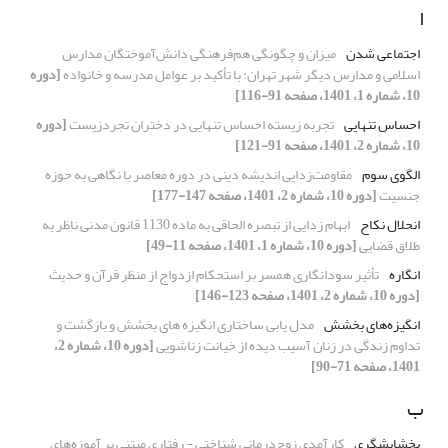
ا
اجتماعی شدن
میزان و چگونگی هم‌فرهنگی دانش‌آموختگان مدارس
اسلامی و مدارس دیگر شهر تهران: با تأکید بر عوامل مدرسه و خانواده
[دوره
10، شماره 1، 1401، صفحه 91-116]
احساس تنهایی
تجربه زیسته احساس تنهایی در دختران تجردزیست
[دوره
10، شماره 2، 1401، صفحه 91-121]
الگوی سوم
مقاومت‌زدایی اندیشه دینی در دوره معاصر با نگاهی به حوزه
جنسیت
[دوره 10، شماره 2، 1401، صفحه 147-177]
انحلال نکاح
ابهام ‌زدایی از تبصره الحاقی به ماده 1130 قانون مدنی ناظر به
طلاق قضایی
[دوره 10، شماره 1، 1401، صفحه 11-49]
انگاره
تأثیر سودانگاری همسر بر استحکام ازدواج از منظر قرآن و حدیث
[دوره 10، شماره 2، 1401، صفحه 123-146]
انگیزه‌های بخشش
مدل یابی ساختاری انگیزه های بخشش و بازگشت و
تداوم زندگی در زنان آسیب دیده از خیانت زناشویی
[دوره 10، شماره 2،
1401، صفحه 71-90]
ب
بخشایشگری
کارآمدی زوج‌درمانی شناختی - رفتاری مبتنی بر آموزه‌های