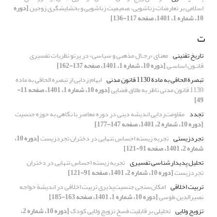
اسلامی بر تعارضات زناشویی، صمیمیت زناشویی و بخشایشگری زوجین
[دوره
10، شماره 1، 1401، صفحه 117-136]
ت
تاریخ تقنینی
معنای «رجـال مذهبی و سیاسی» در پرتو نظریات تفسیری
قانـون اساسـی
[دوره 10، شماره 1، 1401، صفحه 137-162]
تبصرة الحاقی به مادة 1130 قانون مدنی
ابهام ‌زدایی از تبصره الحاقی به ماده
1130 قانون مدنی ناظر به طلاق قضایی
[دوره 10، شماره 1، 1401، صفحه 11-
49]
تجدد
مقاومت‌زدایی اندیشه دینی در دوره معاصر با نگاهی به حوزه جنسیت
[دوره 10، شماره 2، 1401، صفحه 147-177]
تجردزیستی
تجربه زیسته احساس تنهایی در دختران تجردزیست
[دوره 10،
شماره 2، 1401، صفحه 91-121]
تحلیل پدیدارشناسی تفسیری
تجربه زیسته احساس تنهایی در دختران
تجردزیست
[دوره 10، شماره 2، 1401، صفحه 91-121]
تربیت اخلاقی
امکان‌سنجی جنسیت‌پذیری تربیت اخلاقی در اندیشة خواجه
نصیرالدین طوسی
[دوره 10، شماره 1، 1401، صفحه 163-185]
تزویج ولایی
تحلیلی بر قابلیت فسخ تزویج ولایی کودک
[دوره 10، شماره 2،