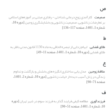
ص
صمیمت
کارآمدی زوج‌درمانی شناختی - رفتاری مبتنی بر آموزه‌های اسلامی
بر تعارضات زناشویی، صمیمیت زناشویی و بخشایشگری زوجین
[دوره 10،
شماره 1، 1401، صفحه 117-136]
ط
طلاق قضایی
ابهام ‌زدایی از تبصره الحاقی به ماده 1130 قانون مدنی ناظر به
طلاق قضایی
[دوره 10، شماره 1، 1401، صفحه 11-49]
ع
علاقة زوجین
مدل یابی ساختاری انگیزه های بخشش و بازگشت و تداوم
زندگی در زنان آسیب دیده از خیانت زناشویی
[دوره 10، شماره 2، 1401،
صفحه 71-90]
ف
فرزندآوری
مطالعه کیفی فرایند گذار به فرزند‌ سوم در شهر تهران
[دوره
10، شماره 1، 1401، صفحه 51-90]