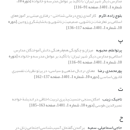
مدارس دیگر شهر تهران: با تأکید بر عوامل مدرسه و خانواده
[دوره 10،
شماره 1، 1401، صفحه 91-116]
بلوچ زاده، اکرم
کارآمدی زوج‌درمانی شناختی - رفتاری مبتنی بر آموزه‌های
اسلامی بر تعارضات زناشویی، صمیمیت زناشویی و بخشایشگری زوجین
[دوره
10، شماره 1، 1401، صفحه 117-136]
پ
پرتواعلم، محبوبه
میزان و چگونگی هم‌فرهنگی دانش‌آموختگان مدارس
اسلامی و مدارس دیگر شهر تهران: با تأکید بر عوامل مدرسه و خانواده
[دوره
10، شماره 1، 1401، صفحه 91-116]
پورمحمدی، رضا
معنای «رجـال مذهبی و سیاسی» در پرتو نظریات تفسیری
قانـون اساسـی
[دوره 10، شماره 1، 1401، صفحه 137-162]
ت
تاجیک، زینب
امکان‌سنجی جنسیت‌پذیری تربیت اخلاقی در اندیشة خواجه
نصیرالدین طوسی
[دوره 10، شماره 1، 1401، صفحه 163-185]
ح
حاجی اسماعیلی، سمیه
برآمدن گفتمان آسیب‌شناسی اجتماعی زنان در