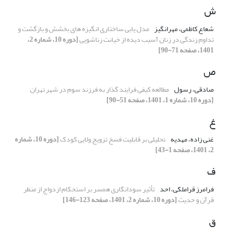
ش
شعاع کاظمی، مهرانگیز
مدل یابی ساختاری انگیزه های بخشش و بازگشت و
تداوم زندگی در زنان آسیب دیده از خیانت زناشویی
[دوره 10، شماره 2،
1401، صفحه 71-90]
ص
صادقی، رسول
مطالعه کیفی فرایند گذار به فرزند‌ سوم در شهر تهران
[دوره 10، شماره 1، 1401، صفحه 51-90]
غ
غنی زاده، مهدیه
تحلیلی بر قابلیت فسخ تزویج ولایی کودک
[دوره 10، شماره
2، 1401، صفحه 1-43]
ف
فرامرز قراملکی، احد
تأثیر سودانگاری همسر بر استحکام ازدواج از منظر
قرآن و حدیث
[دوره 10، شماره 2، 1401، صفحه 123-146]
ق