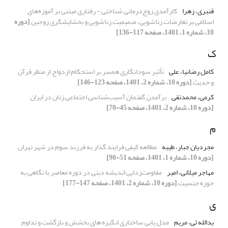
قنبری، زهرا
کارآمدی زوج‌درمانی شناختی - رفتاری مبتنی بر آموزه‌های
اسلامی بر تعارضات زناشویی، صمیمیت زناشویی و بخشایشگری زوجین
[دوره
10، شماره 1، 1401، صفحه 117-136]
ک
کامل رضانیا، علی
تأثیر سودانگاری همسر بر استحکام ازدواج از منظر قرآن
و حدیث
[دوره 10، شماره 2، 1401، صفحه 123-146]
کرمی، محمدتقی
برآمدن گفتمان آسیب‌شناسی اجتماعی زنان در ایران
[دوره 10، شماره 2، 1401، صفحه 45-70]
م
مجردیان جبار، طیبه
مطالعه کیفی فرایند گذار به فرزند‌ سوم در شهر تهران
[دوره 10، شماره 1، 1401، صفحه 51-90]
مهاجر میلانی، امیر
مقاومت‌زدایی اندیشه دینی در دوره معاصر با نگاهی به
حوزه جنسیت
[دوره 10، شماره 2، 1401، صفحه 147-177]
ی
یدالله ئی، مریم
مدل یابی ساختاری انگیزه های بخشش و بازگشت و تداوم