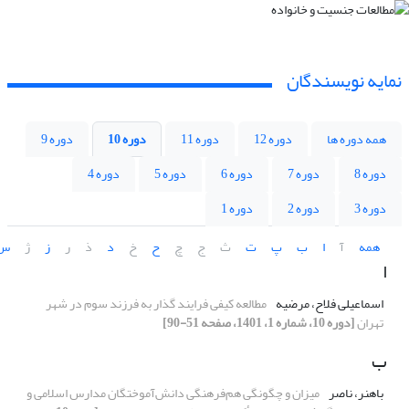
نمایه نویسندگان
همه دوره ها
دوره 12
دوره 11
دوره 10
دوره 9
دوره 8
دوره 7
دوره 6
دوره 5
دوره 4
دوره 3
دوره 2
دوره 1
همه
آ
ا
ب
پ
ت
ث
ج
چ
ح
خ
د
ذ
ر
ز
ژ
س
ا
اسماعیلی فلاح، مرضیه
مطالعه کیفی فرایند گذار به فرزند‌ سوم در شهر
تهران
[دوره 10، شماره 1، 1401، صفحه 51-90]
ب
باهنر، ناصر
میزان و چگونگی هم‌فرهنگی دانش‌آموختگان مدارس اسلامی و