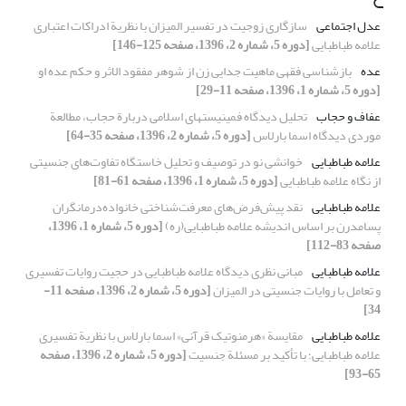
عدل اجتماعی
سازگاری زوجیت در تفسیر المیزان با نظریة ادراکات اعتباری
علامه طباطبایی
[دوره 5، شماره 2، 1396، صفحه 125-146]
عده
بازشناسی فقهی ماهیت جدایی زن از شوهر مفقود الاثر و حکم عده او
[دوره 5، شماره 1، 1396، صفحه 11-29]
عفاف و حجاب
تحلیل دیدگاه فمینیستهای اسلامی دربارة حجاب، مطالعة
موردی دیدگاه اسما بارلاس
[دوره 5، شماره 2، 1396، صفحه 35-64]
علامه طباطبایی
خوانشی نو در توصیف و تحلیل خاستگاه تفاوت‌های جنسیتی
از نگاه علامه طباطبایی
[دوره 5، شماره 1، 1396، صفحه 61-81]
علامه طباطبایی
نقد پیش‌فرض‌های معرفت‌شناختی خانواده‌درمانگران
پسا‌مدرن بر اساس اندیشه علامه طباطبایی(ره)
[دوره 5، شماره 1، 1396،
صفحه 83-112]
علامه طباطبایی
مبانی نظری دیدگاه علامه طباطبایی در حجیت روایات تفسیری
و تعامل با روایات جنسیتی در المیزان
[دوره 5، شماره 2، 1396، صفحه 11-
34]
علامه طباطبایی
مقایسة «هرمنوتیک قرآنی» اسما بارلاس با نظریة تفسیری
علامه طباطبایی؛ با تأکید بر مسئلة جنسیت
[دوره 5، شماره 2، 1396، صفحه
65-93]