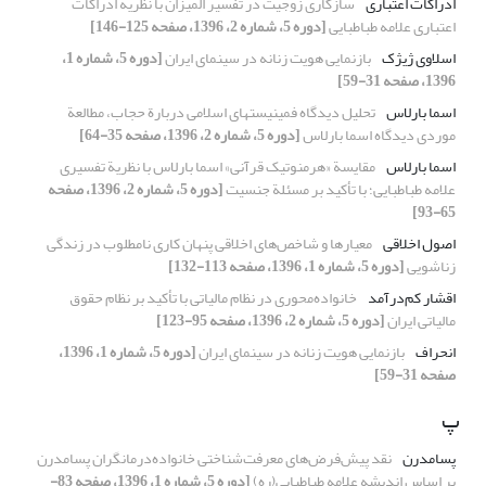
ادراکات اعتباری
سازگاری زوجیت در تفسیر المیزان با نظریة ادراکات
اعتباری علامه طباطبایی
[دوره 5، شماره 2، 1396، صفحه 125-146]
اسلاوی ژیژک
بازنمایی هویت زنانه در سینمای ایران
[دوره 5، شماره 1،
1396، صفحه 31-59]
اسما بارلاس
تحلیل دیدگاه فمینیستهای اسلامی دربارة حجاب، مطالعة
موردی دیدگاه اسما بارلاس
[دوره 5، شماره 2، 1396، صفحه 35-64]
اسما بارلاس
مقایسة «هرمنوتیک قرآنی» اسما بارلاس با نظریة تفسیری
علامه طباطبایی؛ با تأکید بر مسئلة جنسیت
[دوره 5، شماره 2، 1396، صفحه
65-93]
اصول اخلاقی
معیارها و شاخص‌های اخلاقی پنهان کاری نامطلوب در زندگی
زناشویی
[دوره 5، شماره 1، 1396، صفحه 113-132]
اقشار کم‌درآمد
خانواده‌محوری در نظام مالیاتی با تأکید بر نظام حقوق
مالیاتی ایران
[دوره 5، شماره 2، 1396، صفحه 95-123]
انحراف
بازنمایی هویت زنانه در سینمای ایران
[دوره 5، شماره 1، 1396،
صفحه 31-59]
پ
پسامدرن
نقد پیش‌فرض‌های معرفت‌شناختی خانواده‌درمانگران پسا‌مدرن
بر اساس اندیشه علامه طباطبایی(ره)
[دوره 5، شماره 1، 1396، صفحه 83-