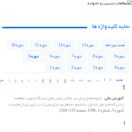
نمایه کلیدواژه ها
همه دوره ها
دوره 13
دوره 12
دوره 11
دوره 10
دوره 9
دوره 8
دوره 7
دوره 6
دوره 5
دوره 4
دوره 3
دوره 2
دوره 1
همه
آ
ا
ب
پ
ت
ث
ج
چ
ح
خ
د
ذ
ر
ز
ژ
س
آ
آموزش عالی
نحوه تعامل زنان در چالش نقش های چندگانه مورد مطالعه:
زنانی که همزمان شاغل، دانشجو، متاهل و دارای فرزند در شهر تهران هستند
[دوره 5، شماره 1، 1396، صفحه 133-169]
ا