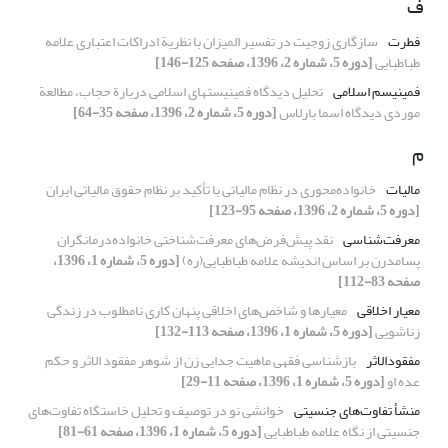
ف
فطرت
سازگاری زوجیت در تفسیر المیزان با نظریة ادراکات اعتباری علامه
طباطبایی
[دوره 5، شماره 2، 1396، صفحه 125-146]
فمینیسم اسلامی
تحلیل دیدگاه فمینیستهای اسلامی دربارة حجاب، مطالعة
موردی دیدگاه اسما بارلاس
[دوره 5، شماره 2، 1396، صفحه 35-64]
م
مالیات
خانواده‌محوری در نظام مالیاتی با تأکید بر نظام حقوق مالیاتی ایران
[دوره 5، شماره 2، 1396، صفحه 95-123]
معرفت‌شناسی
نقد پیش‌فرض‌های معرفت‌شناختی خانواده‌درمانگران
پسا‌مدرن بر اساس اندیشه علامه طباطبایی(ره)
[دوره 5، شماره 1، 1396،
صفحه 83-112]
معیار اخلاقی
معیارها و شاخص‌های اخلاقی پنهان کاری نامطلوب در زندگی
زناشویی
[دوره 5، شماره 1، 1396، صفحه 113-132]
مفقودالاثر
بازشناسی فقهی ماهیت جدایی زن از شوهر مفقود الاثر و حکم
عده او
[دوره 5، شماره 1، 1396، صفحه 11-29]
منشأ تفاوت‌های جنسیتی
خوانشی نو در توصیف و تحلیل خاستگاه تفاوت‌های
جنسیتی از نگاه علامه طباطبایی
[دوره 5، شماره 1، 1396، صفحه 61-81]