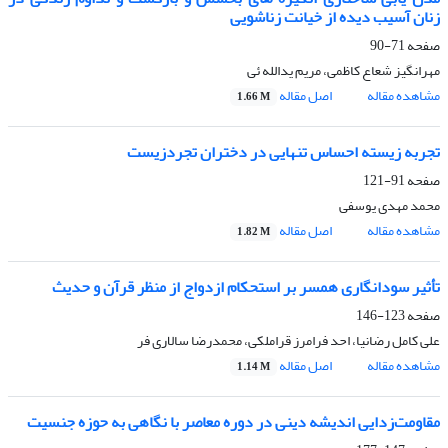
زنان آسیب دیده از خیانت زناشویی
صفحه
71-90
مهرانگیز شعاع کاظمی، مریم یدالله ئی
مشاهده مقاله
اصل مقاله
1.66 M
تجربه زیسته احساس تنهایی در دختران تجردزیست
صفحه
91-121
محمد مهدی یوسفی
مشاهده مقاله
اصل مقاله
1.82 M
تأثیر سودانگاری همسر بر استحکام ازدواج از منظر قرآن و حدیث
صفحه
123-146
علی کامل رضانیا، احد فرامرز قراملکی، محمدرضا سالاری فر
مشاهده مقاله
اصل مقاله
1.14 M
مقاومت‌زدایی اندیشه دینی در دوره معاصر با نگاهی به حوزه جنسیت