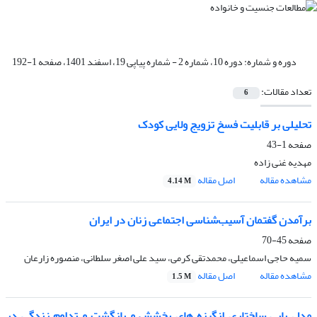
دوره و شماره:
دوره 10، شماره 2 - شماره پیاپی 19، اسفند 1401، صفحه 1-192
تعداد مقالات:
6
تحلیلی بر قابلیت فسخ تزویج ولایی کودک
صفحه
1-43
مهدیه غنی زاده
مشاهده مقاله
اصل مقاله
4.14 M
برآمدن گفتمان آسیب‌شناسی اجتماعی زنان در ایران
صفحه
45-70
سمیه حاجی اسماعیلی، محمدتقی کرمی، سید علی اصغر سلطانی، منصوره زارعان
مشاهده مقاله
اصل مقاله
1.5 M
مدل یابی ساختاری انگیزه های بخشش و بازگشت و تداوم زندگی در