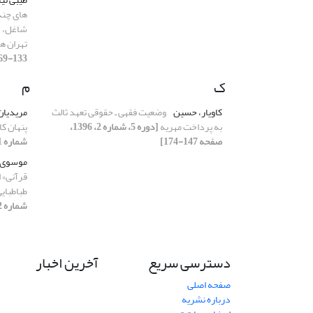
های چند
شاغل، د
تهران ه
133-169]
ک
م
کاویار، حسین
وضعیت فقهی ـ حقوقی تعهد ثالث
مریدیان
به پرداخت مهریه
[دوره 5، شماره 2، 1396،
پنهان ک
صفحه 147-174]
شماره 1، 1396، صفحه 113-132]
موسوی،
قرآنی» ا
طباطبایی
شماره 2، 1396، صفحه 65-93]
دسترسی سریع
آخرین اخبار
صفحه اصلی
درباره نشریه