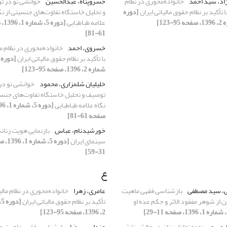
اد، سید احمد
خانواده‌محوری در نظام
خسرو‌پناه، عبدالحسین
خوانشی نو در 
با تأکید بر نظام حقوق مالیاتی ایران
[دوره
و تحلیل خاستگاه تفاوت‌های جنسیتی از نگ
علامه طباطبایی
[دوره 
61-81]
خسروی، احمد
خانواده‌محوری در نظام ما
با تأکید بر نظام حقوق مالیاتی ایران
شماره 2، 1396، صفحه 95-123]
خلیلیان شلمزاری، محمود
خوانشی نو در
توصیف و تحلیل خاستگاه تفاوت‌های جنسی
نگاه علامه طباطبایی
صفحه 61-81]
خورشیدنام، عباس
بازنمایی هویت زنانه
سینمای ایران
[دوره 5، شم
31-59]
ع
ی، سید مصطفی
بازشناسی فقهی ماهیت
عامری، زهرا
خانواده‌محوری در نظام مالیا
 از شوهر مفقود الاثر و حکم عده او
تأکید بر نظام حقوق مالیاتی ایران
[
2، 1396، صفحه 95-123]
، مهری
نحوه تعامل زنان در چالش نقش
عندلیبی، رضا
بازشناسی فقهی ماهیت ج