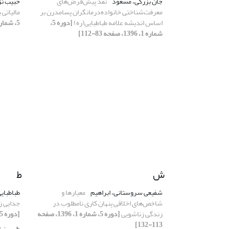
جان بزرگی، مسعود
نقد پیش‌فرض‌های
حبیب نژ
معرفت‌شناختی خانواده‌درمانگران پسا‌مدرن بر
مالیاتی 
اساس اندیشه علامه طباطبایی(ره)
[دوره 5،
5، شماره 2، 1396، صفحه 95-123]
شماره 1، 1396، صفحه 83-112]
ش
ط
شفیعی سروستانی، ابراهیم
معیارها و
طباطبای
شاخص‌های اخلاقی پنهان کاری نامطلوب در
جدایی زن
زندگی زناشویی
[دوره 5، شماره 1، 1396، صفحه
[دوره 5، شماره 1، 1396، صفحه 11-29]
113-132]
طیبی نیا