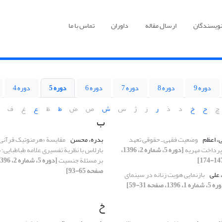
نویسندگان
ارسال مقاله
داوران
تماس با ما
دوره 9
دوره 8
دوره 7
دوره 6
دوره 5
دوره 4
چ
ح
خ
د
ذ
ر
ز
ژ
س
ش
ص
ض
ط
ظ
ع
غ
ف
ب
ی، اعظم
وضعیت فقهی ـ حقوقی تعهد
بدره، محسن
مقایسة «هرمنوتیک قرآنی»
 پرداخت مهریه
[دوره 5، شماره 2، 1396،
بارلاس با نظریة تفسیری علامه طباطبایی؛ ب
بر مسئلة جنسیت
صفحه 65-93]
 علی
بازنمایی هویت زنانه در سینمای
ره 1، 1396، صفحه 31-59]
خ