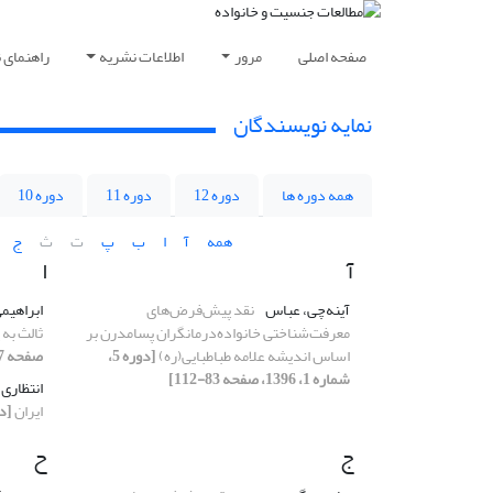
صفحه اصلی
مرور
اطلاعات نشریه
راهنمای 
نمایه نویسندگان
همه دوره ها
دوره 12
دوره 11
دوره 10
همه
آ
ا
ب
پ
ت
ث
ج
آ
ا
آینه‌چی، عباس
نقد پیش‌فرض‌های
ابراهیم
معرفت‌شناختی خانواده‌درمانگران پسا‌مدرن بر
ثالث به
اساس اندیشه علامه طباطبایی(ره)
[دوره 5،
صفحه 147-174]
شماره 1، 1396، صفحه 83-112]
انتظاری،
ایران
[دوره 5، شما
ج
ح