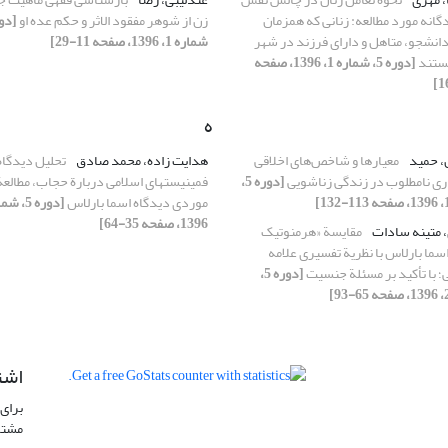
گانه مورد مطالعه: زنانی که همزمان
زن از شوهر مفقود الاثر و حکم عده او
انشجو، متاهل و دارای فرزند در شهر
شماره 1، 1396، صفحه 11-29]
ستند
[دوره 5، شماره 1، 1396، صفحه
ه
، حمید
معیارها و شاخص‌های اخلاقی
هدایت زاده، محمد صادق
تحلیل دیدگاه
اری نامطلوب در زندگی زناشویی
[دوره 5،
فمینیستهای اسلامی دربارة حجاب، مطالعة
موردی دیدگاه اسما بارلاس
1396، صفحه 35-64]
 متینه سادات
مقایسة «هرمنوتیک
سما بارلاس با نظریة تفسیری علامه
؛ با تأکید بر مسئلة جنسیت
[دوره 5،
اشت
برای 
مشتر