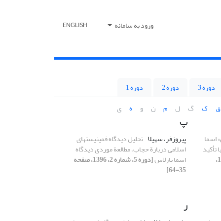
ورود به سامانه
ENGLISH
دوره 3
دوره 2
دوره 1
ق
ک
گ
ل
م
ن
و
ه
ی
پ
 اسما
پیروزفر، سهیلا
تحلیل دیدگاه فمینیستهای
ا تأکید
اسلامی دربارة حجاب، مطالعة موردی دیدگاه
[دوره 5، شماره 2، 1396،
اسما بارلاس
[دوره 5، شماره 2، 1396، صفحه
35-64]
ر