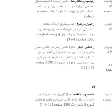
توصیف
رئیسیان، غلامرضا
تحلیل دیدگاه فمینیستهای
اه
اسلامی دربارة حجاب، مطالعة موردی دیدگاه
5، شماره 1، 1396، صفحه
اسما بارلاس
[دوره 5، شماره 2، 1396، صفحه
35-64]
لیاتی
رجبیان، زهره
مبانی نظری دیدگاه علامه
[دوره 5،
طباطبایی در حجیت روایات تفسیری و تعامل با
روایات جنسیتی در المیزان
[دوره 5، شماره 2،
1396، صفحه 11-34]
تی از
رحمانی، جبار
نحوه تعامل زنان در چالش نقش
[دوره 5، شماره 1، 1396،
های چندگانه مورد مطالعه: زنانی که همزمان
شاغل، دانشجو، متاهل و دارای فرزند در شهر
تهران هستند
[دوره 5، شماره 1، 1396، صفحه
 در
133-169]
اره 1، 1396، صفحه
ق
تی با
قاسمپور، فاطمه
سازگاری زوجیت در تفسیر
دوره 5، شماره
المیزان با نظریة ادراکات اعتباری علامه طباطبایی
[دوره 5، شماره 2، 1396، صفحه 125-146]
دایی