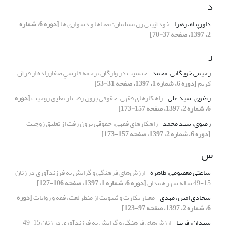
د
داورپناه، زهرا
خودآیینی زن مسلمان: معناها و دشواری ها
[دوره 6، شماره
2، 1397، صفحه 37-70]
ر
رحیمی خویگانی، محمد
جنسیت در واژگان ترجمة فارسیِ صفارزاده از قرآن
کریم
[دوره 6، شماره 1، 1397، صفحه 31-53]
رضوی، سید علی
راهکارهای فقهی، حقوقی برون رفت از تعلیق زوجیت
[دوره
6، شماره 2، 1397، صفحه 157-173]
رضوی، سید محمد
راهکارهای فقهی، حقوقی برون رفت از تعلیق زوجیت
[دوره 6، شماره 2، 1397، صفحه 157-173]
س
ساعتی معصومی، طاهره
ارزش‌های فرهنگی و گرایش به فرزندآوری در زنان
15-49 ساله شهر همدان
[دوره 6، شماره 1، 1397، صفحه 106-127]
سجادی امین، مهدی
معیار بکارت و ثیبوبت از منظر لغت، فقه و روایات
[دوره
6، شماره 2، 1397، صفحه 97-123]
سیدان، فریبا
ارزش‌های فرهنگی و گرایش به فرزندآوری در زنان 15-49