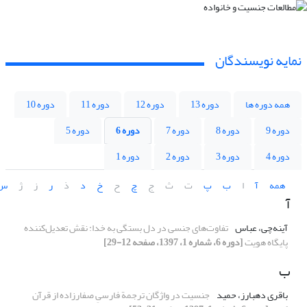
نمایه نویسندگان
همه دوره ها
دوره 13
دوره 12
دوره 11
دوره 10
دوره 9
دوره 8
دوره 7
دوره 6
دوره 5
دوره 4
دوره 3
دوره 2
دوره 1
همه
آ
ا
ب
پ
ت
ث
ج
چ
ح
خ
د
ذ
ر
ز
ژ
س
آ
آینه‌چی، عباس
تفاوت‌های جنسی در دل بستگی به خدا: نقش تعدیل‌کننده
پایگاه هویت
[دوره 6، شماره 1، 1397، صفحه 12-29]
ب
باقری دهبارز، حمید
جنسیت در واژگان ترجمة فارسیِ صفارزاده از قرآن