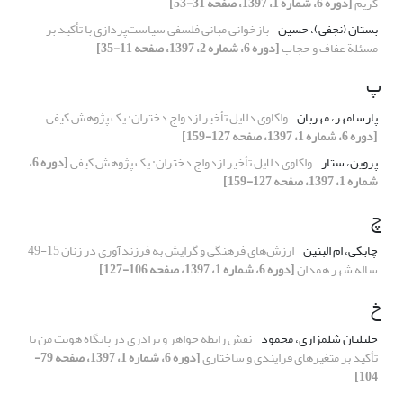
کریم
[دوره 6، شماره 1، 1397، صفحه 31-53]
بستان (نجفی)، حسین
بازخوانی مبانی فلسفی سیاست‌پردازی با تأکید بر
مسئلة عفاف و حجاب
[دوره 6، شماره 2، 1397، صفحه 11-35]
پ
پارسامهر، مهربان
واکاوی دلایل تأخیر ازدواج دختران: یک پژوهش کیفی
[دوره 6، شماره 1، 1397، صفحه 127-159]
پروین، ستار
واکاوی دلایل تأخیر ازدواج دختران: یک پژوهش کیفی
[دوره 6،
شماره 1، 1397، صفحه 127-159]
چ
چابکی، ام البنین
ارزش‌های فرهنگی و گرایش به فرزندآوری در زنان 15-49
ساله شهر همدان
[دوره 6، شماره 1، 1397، صفحه 106-127]
خ
خلیلیان شلمزاری، محمود
نقش رابطه خواهر و برادری در پایگاه هویت من با
تأکید بر متغیرهای فرایندی و ساختاری
[دوره 6، شماره 1، 1397، صفحه 79-
104]