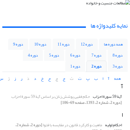
نمایه کلیدواژه ها
همه دوره ها
دوره 12
دوره 11
دوره 10
دوره 9
دوره 8
دوره 7
دوره 6
دوره 5
دوره 4
دوره 3
دوره 2
دوره 1
همه
آ
ا
ب
پ
ت
ث
ج
چ
ح
خ
د
ذ
ر
ز
ژ
س
آ
آیة 59 سورة احزاب
حکم فقهی پوشش زنان بر اساس آیة 59 سورة احزاب
[دوره 2، شماره 2، 1393، صفحه 69-106]
ا
احکام اولیه
ماهیت و کارکرد قانون در مقایسه با فتوا
[دوره 2، شماره 2،