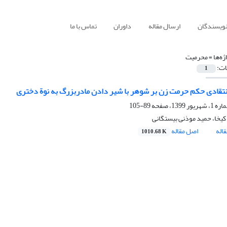
نویسندگان
ارسال مقاله
داوران
تماس با ما
ژه‌ها =
محرمیت
ات:
1
انتقادی حکم حرمت زن بر شوهر با شیر دادن مادربزرگ به نوة دختری
89-105
یخا، حمید موذنی بیستگانی
اله
اصل مقاله
1010.68 K