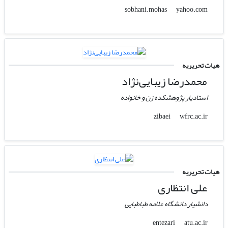
yahoo.com
sobhani.mohas
هیات تحریریه
محمدرضا زیبایی‌نژاد
استادیار پژوهشکده زن و خانواده
wfrc.ac.ir
zibaei
هیات تحریریه
علی انتظاری
دانشیار دانشگاه علامه طباطبایی
atu.ac.ir
entezari