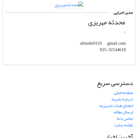
مدیر اجرایی
محدثه مهریزی
-
gmail.com
alimehr0110
025-32144618
دسترسی سریع
صفحه اصلی
درباره نشریه
اعضای هیات تحریریه
ارسال مقاله
تماس با ما
نقشه سایت
آخرین اخبار