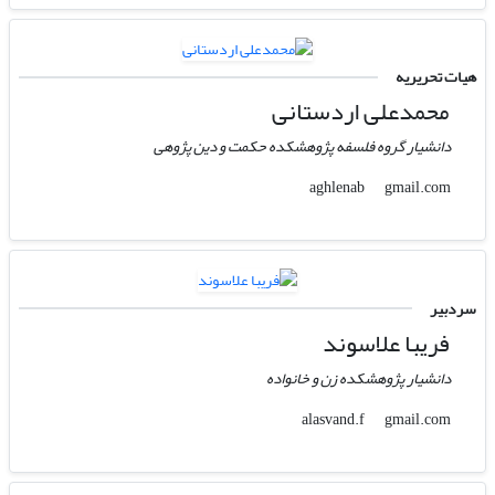
هیات تحریریه
محمدعلی اردستانی
دانشیار گروه فلسفه پژوهشکده حکمت و دین پژوهی
gmail.com
aghlenab
سردبیر
فریبا علاسوند
دانشیار پژوهشکده زن و خانواده
gmail.com
alasvand.f