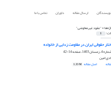
نویسندگان
ارسال مقاله
داوران
تماس با ما
ژه‌ها =
"عقود غیرمعاوضی"
ات:
1
ار حقوقی ایران در مقاومت زدایی از خانواده
14-42
دی امین
اله
اصل مقاله
1.33 M