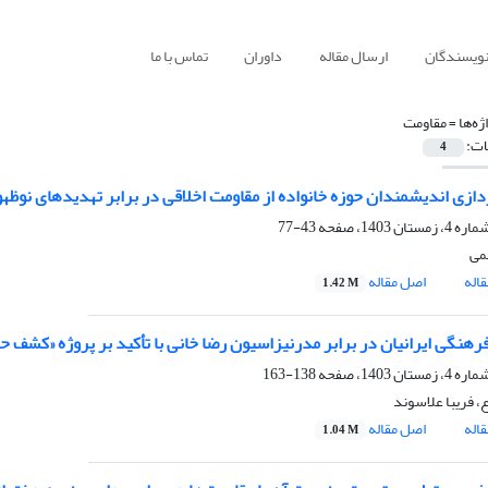
نویسندگان
ارسال مقاله
داوران
تماس با ما
ژه‌ها =
مقاومت
ات:
4
دازی اندیشمندان حوزه خانواده از مقاومت اخلاقی در برابر تهدیدهای نوظهور
43-77
می
اله
اصل مقاله
1.42 M
رهنگی ایرانیان در برابر مدرنیزاسیون رضا خانی با تأکید بر پروژه «کشف ح
138-163
، فریبا علاسوند
اله
اصل مقاله
1.04 M