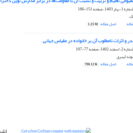
فهومی تعلیم و تربیت و نسبت آن با مقاومت‌ها در برابر مدارس نوین دختران
151-186
ک
اله
اصل مقاله
1.25 M
در و اثرات نامطلوب آن بر خانواده در مقیاس جهانی
77-107
وند لهبری
اله
اصل مقاله
790.12 K
اشت