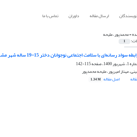
نویسندگان
ارسال مقاله
داوران
تماس با ما
ده =
محمدپور، ملیحه
ات:
1
سواد رسانه‌ای با سلامت اجتماعی نوجوانان دختر 15-19 ساله شهر مشهد مقدس
115-142
ی، مهناز امیرپور، ملیحه محمدپور
اله
اصل مقاله
1.34 M