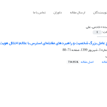
نویسندگان
ارسال مقاله
داوران
تماس با ما
ده =
خادمی، علی
ات:
1
ج عامل بزرگ شخصیت و راهبردهای مقابله‌ای استرس با علائم اختلال هوی
71-88
اله
اصل مقاله
734.95 K