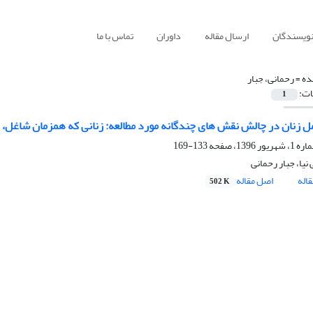
نویسندگان
ارسال مقاله
داوران
تماس با ما
ده =
رحمانی، جبار
ات:
1
مل زنان در چالش نقش های چندگانه مورد مطالعه: زنانی که همزمان شاغل، 
133-169
نیا، جبار رحمانی
اله
اصل مقاله
502 K