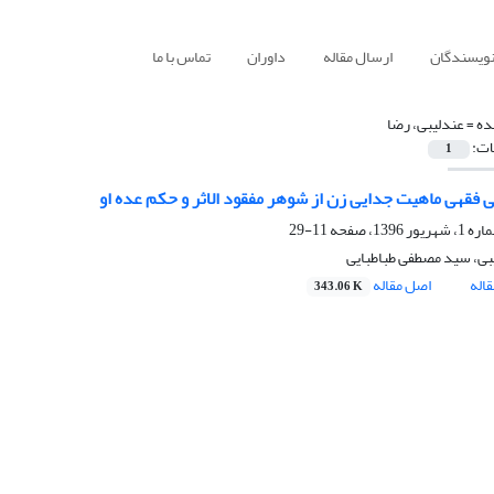
نویسندگان
ارسال مقاله
داوران
تماس با ما
ده =
عندلیبی، رضا
ات:
1
 فقهی ماهیت جدایی زن از شوهر مفقود الاثر و حکم عده او
11-29
بی، سید مصطفی طباطبایی
اله
اصل مقاله
343.06 K