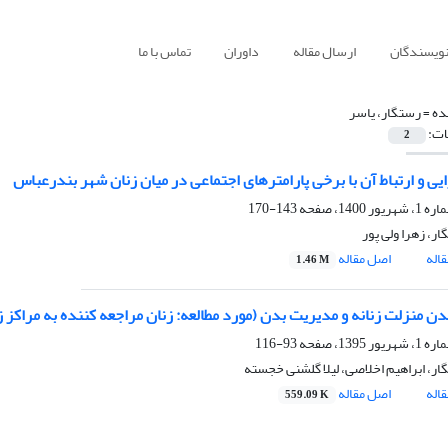
نویسندگان
ارسال مقاله
داوران
تماس با ما
ده =
رستگار، یاسر
ات:
2
ایی و ارتباط آن با برخی پارامترهای اجتماعی در میان زنان شهر بندرعباس
143-170
ر، زهرا ولی پور
اله
اصل مقاله
1.46 M
 منزلت زنانه و مدیریت بدن (مورد مطالعه: زنان مراجعه کننده به مراکز 
93-116
ار، ابراهیم اخلاصی، لیلا گلشنی خجسته
اله
اصل مقاله
559.09 K